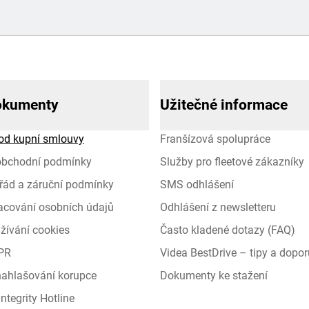
okumenty
Užitečné informace
od kupní smlouvy
Franšízová spolupráce
obchodní podmínky
Služby pro fleetové zákazníky
řád a záruční podmínky
SMS odhlášení
racování osobních údajů
Odhlášení z newsletteru
žívání cookies
Často kladené dotazy (FAQ)
PR
Videa BestDrive – tipy a dopor
 nahlašování korupce
Dokumenty ke stažení
ntegrity Hotline