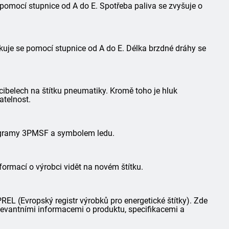
 pomocí stupnice od A do E. Spotřeba paliva se zvyšuje o
kuje se pomocí stupnice od A do E. Délka brzdné dráhy se
ibelech na štítku pneumatiky. Kromě toho je hluk
atelnost.
togramy 3PMSF a symbolem ledu.
formací o výrobci vidět na novém štítku.
L (Evropský registr výrobků pro energetické štítky). Zde
elevantními informacemi o produktu, specifikacemi a