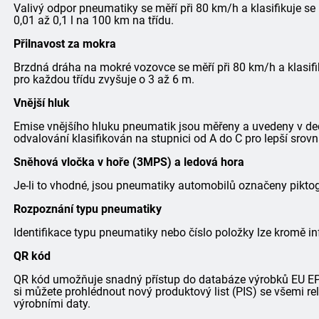
Valivý odpor pneumatiky se měří při 80 km/h a klasifikuje se
0,01 až 0,1 l na 100 km na třídu.
Přilnavost za mokra
Brzdná dráha na mokré vozovce se měří při 80 km/h a klasifi
pro každou třídu zvyšuje o 3 až 6 m.
Vnější hluk
Emise vnějšího hluku pneumatik jsou měřeny a uvedeny v dec
odvalování klasifikován na stupnici od A do C pro lepší srovn
Sněhová vločka v hoře (3MPS) a ledová hora
Je-li to vhodné, jsou pneumatiky automobilů označeny pik
Rozpoznání typu pneumatiky
Identifikace typu pneumatiky nebo číslo položky lze kromě in
QR kód
QR kód umožňuje snadný přístup do databáze výrobků EU EPRE
si můžete prohlédnout nový produktový list (PIS) se všemi r
výrobními daty.