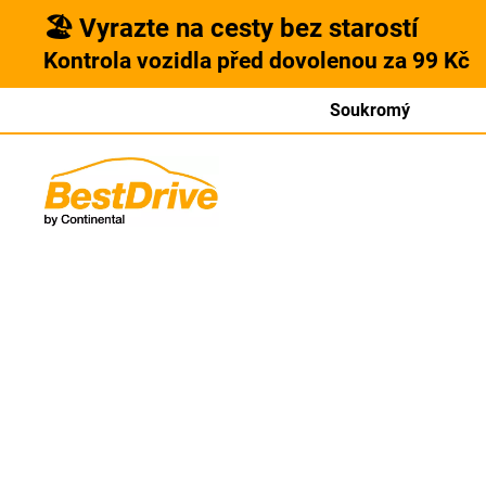
🏖️ Vyrazte na cesty bez starostí
Kontrola vozidla před dovolenou za 99 Kč
Soukromý