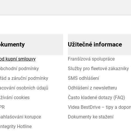
okumenty
Užitečné informace
od kupní smlouvy
Franšízová spolupráce
obchodní podmínky
Služby pro fleetové zákazníky
řád a záruční podmínky
SMS odhlášení
racování osobních údajů
Odhlášení z newsletteru
žívání cookies
Často kladené dotazy (FAQ)
PR
Videa BestDrive – tipy a dopor
 nahlašování korupce
Dokumenty ke stažení
ntegrity Hotline