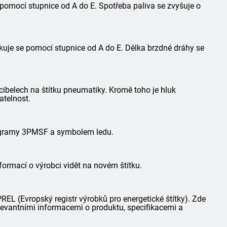
 pomocí stupnice od A do E. Spotřeba paliva se zvyšuje o
kuje se pomocí stupnice od A do E. Délka brzdné dráhy se
ibelech na štítku pneumatiky. Kromě toho je hluk
atelnost.
togramy 3PMSF a symbolem ledu.
formací o výrobci vidět na novém štítku.
L (Evropský registr výrobků pro energetické štítky). Zde
elevantními informacemi o produktu, specifikacemi a