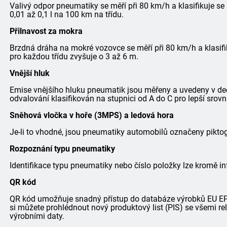
Valivý odpor pneumatiky se měří při 80 km/h a klasifikuje se
0,01 až 0,1 l na 100 km na třídu.
Přilnavost za mokra
Brzdná dráha na mokré vozovce se měří při 80 km/h a klasifi
pro každou třídu zvyšuje o 3 až 6 m.
Vnější hluk
Emise vnějšího hluku pneumatik jsou měřeny a uvedeny v dec
odvalování klasifikován na stupnici od A do C pro lepší srovn
Sněhová vločka v hoře (3MPS) a ledová hora
Je-li to vhodné, jsou pneumatiky automobilů označeny pik
Rozpoznání typu pneumatiky
Identifikace typu pneumatiky nebo číslo položky lze kromě in
QR kód
QR kód umožňuje snadný přístup do databáze výrobků EU EPRE
si můžete prohlédnout nový produktový list (PIS) se všemi r
výrobními daty.