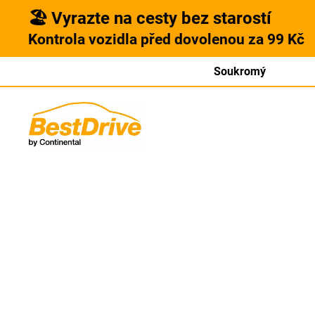
🏖️ Vyrazte na cesty bez starostí
Kontrola vozidla před dovolenou za 99 Kč
Soukromý