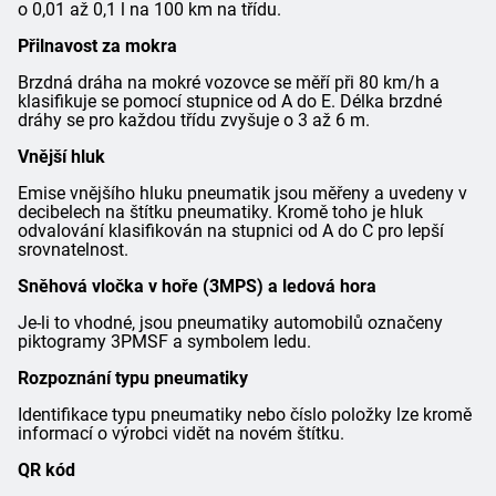
o 0,01 až 0,1 l na 100 km na třídu.
Přilnavost za mokra
Brzdná dráha na mokré vozovce se měří při 80 km/h a
klasifikuje se pomocí stupnice od A do E. Délka brzdné
dráhy se pro každou třídu zvyšuje o 3 až 6 m.
Vnější hluk
Emise vnějšího hluku pneumatik jsou měřeny a uvedeny v
decibelech na štítku pneumatiky. Kromě toho je hluk
odvalování klasifikován na stupnici od A do C pro lepší
srovnatelnost.
Sněhová vločka v hoře (3MPS) a ledová hora
Je-li to vhodné, jsou pneumatiky automobilů označeny
piktogramy 3PMSF a symbolem ledu.
Rozpoznání typu pneumatiky
Identifikace typu pneumatiky nebo číslo položky lze kromě
informací o výrobci vidět na novém štítku.
QR kód