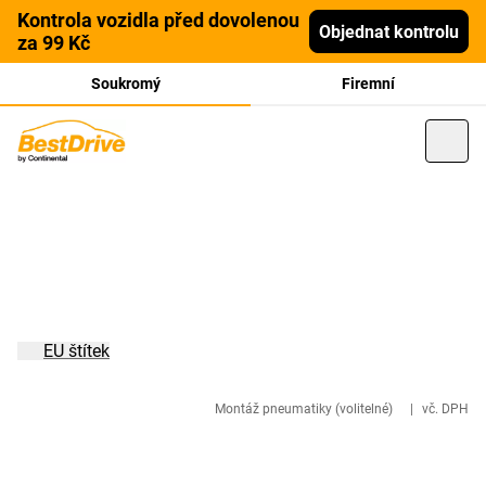
Kontrola vozidla před dovolenou
Objednat kontrolu
za 99 Kč
Soukromý
Firemní
EU štítek
Montáž pneumatiky (volitelné)
|
vč. DPH