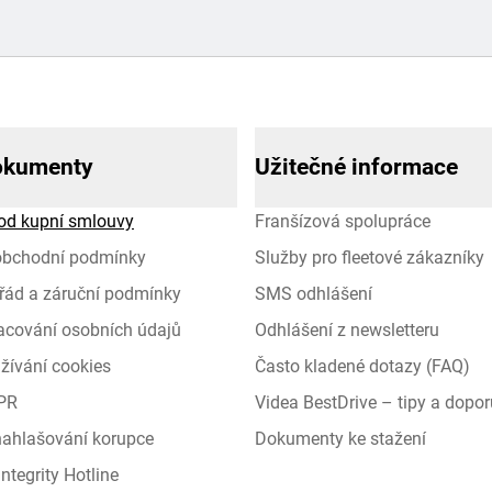
okumenty
Užitečné informace
od kupní smlouvy
Franšízová spolupráce
obchodní podmínky
Služby pro fleetové zákazníky
řád a záruční podmínky
SMS odhlášení
racování osobních údajů
Odhlášení z newsletteru
žívání cookies
Často kladené dotazy (FAQ)
PR
Videa BestDrive – tipy a dopor
 nahlašování korupce
Dokumenty ke stažení
ntegrity Hotline