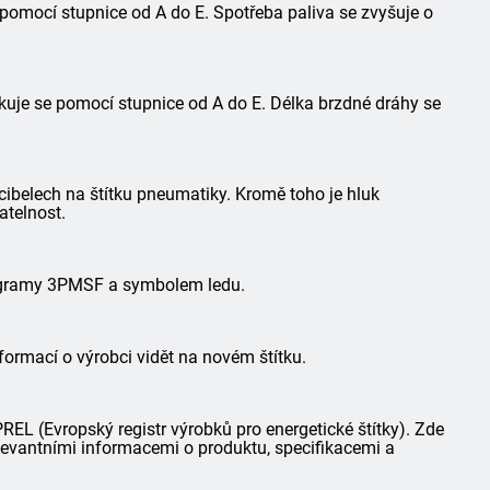
 pomocí stupnice od A do E. Spotřeba paliva se zvyšuje o
kuje se pomocí stupnice od A do E. Délka brzdné dráhy se
ibelech na štítku pneumatiky. Kromě toho je hluk
atelnost.
togramy 3PMSF a symbolem ledu.
formací o výrobci vidět na novém štítku.
L (Evropský registr výrobků pro energetické štítky). Zde
elevantními informacemi o produktu, specifikacemi a