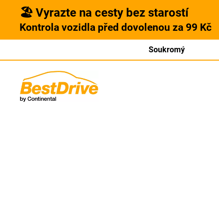
🏖️ Vyrazte na cesty bez starostí
Kontrola vozidla před dovolenou za 99 Kč
Soukromý