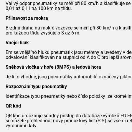
Valivý odpor pneumatiky se měří při 80 km/h a klasifikuje se
0,01 až 0,1 l na 100 km na třídu.
Přilnavost za mokra
Brzdná dráha na mokré vozovce se měří při 80 km/h a klasifi
pro každou třídu zvyšuje o 3 až 6 m.
Vnější hluk
Emise vnějšího hluku pneumatik jsou měřeny a uvedeny v dec
odvalování klasifikován na stupnici od A do C pro lepší srovn
Sněhová vločka v hoře (3MPS) a ledová hora
Je-li to vhodné, jsou pneumatiky automobilů označeny pik
Rozpoznání typu pneumatiky
Identifikace typu pneumatiky nebo číslo položky lze kromě in
QR kód
QR kód umožňuje snadný přístup do databáze výrobků EU EPRE
si můžete prohlédnout nový produktový list (PIS) se všemi r
výrobními daty.