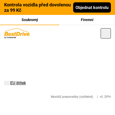
Kontrola vozidla před dovolenou
Objednat kontrolu
za 99 Kč
Soukromý
Firemní
EU štítek
Montáž pneumatiky (volitelné)
|
vč. DPH