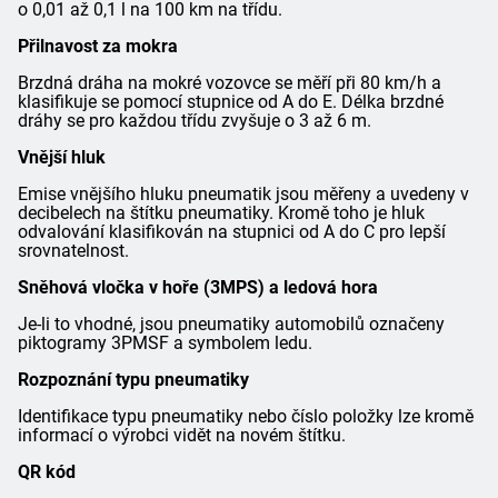
o 0,01 až 0,1 l na 100 km na třídu.
Přilnavost za mokra
Brzdná dráha na mokré vozovce se měří při 80 km/h a
klasifikuje se pomocí stupnice od A do E. Délka brzdné
dráhy se pro každou třídu zvyšuje o 3 až 6 m.
Vnější hluk
Emise vnějšího hluku pneumatik jsou měřeny a uvedeny v
decibelech na štítku pneumatiky. Kromě toho je hluk
odvalování klasifikován na stupnici od A do C pro lepší
srovnatelnost.
Sněhová vločka v hoře (3MPS) a ledová hora
Je-li to vhodné, jsou pneumatiky automobilů označeny
piktogramy 3PMSF a symbolem ledu.
Rozpoznání typu pneumatiky
Identifikace typu pneumatiky nebo číslo položky lze kromě
informací o výrobci vidět na novém štítku.
QR kód