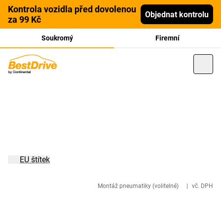
Kontrola vozidla před dovolenou
Objednat kontrolu
za 99 Kč
Soukromý
Firemní
EU štítek
Montáž pneumatiky (volitelné)
|
vč. DPH