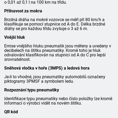
o 0,01 až 0,1 l na 100 km na třídu.
Přilnavost za mokra
Brzdná dráha na mokré vozovce se měří při 80 km/h a
klasifikuje se pomocí stupnice od A do E. Délka brzdné
dráhy se pro každou třídu zvyšuje o 3 až 6 m.
Vnější hluk
Emise vnějšího hluku pneumatik jsou měřeny a uvedeny v
decibelech na štítku pneumatiky. Kromě toho je hluk
odvalování klasifikován na stupnici od A do C pro lepší
srovnatelnost.
Sněhová vločka v hoře (3MPS) a ledová hora
Je-li to vhodné, jsou pneumatiky automobilů označeny
piktogramy 3PMSF a symbolem ledu.
Rozpoznání typu pneumatiky
Identifikace typu pneumatiky nebo číslo položky lze kromě
informací o výrobci vidět na novém štítku.
QR kód