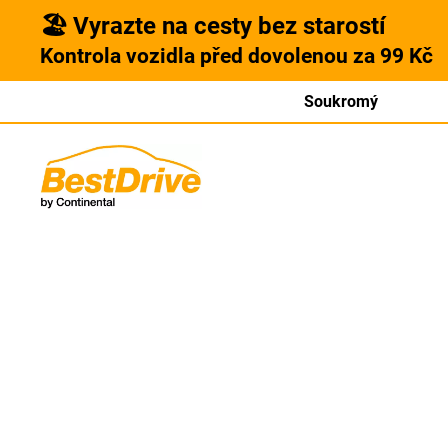
🏖️ Vyrazte na cesty bez starostí
Kontrola vozidla před dovolenou za 99 Kč
Soukromý