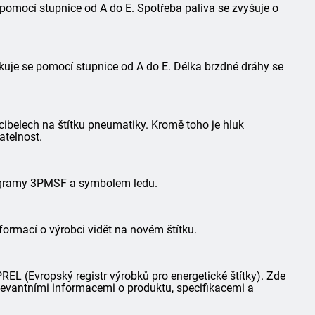
 pomocí stupnice od A do E. Spotřeba paliva se zvyšuje o
kuje se pomocí stupnice od A do E. Délka brzdné dráhy se
ibelech na štítku pneumatiky. Kromě toho je hluk
atelnost.
togramy 3PMSF a symbolem ledu.
formací o výrobci vidět na novém štítku.
L (Evropský registr výrobků pro energetické štítky). Zde
elevantními informacemi o produktu, specifikacemi a