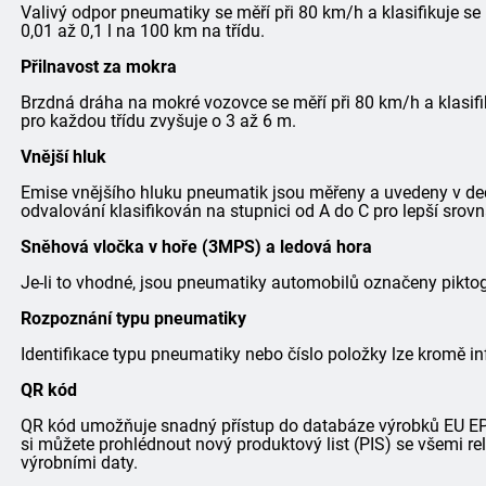
Valivý odpor pneumatiky se měří při 80 km/h a klasifikuje se
0,01 až 0,1 l na 100 km na třídu.
Přilnavost za mokra
Brzdná dráha na mokré vozovce se měří při 80 km/h a klasifi
pro každou třídu zvyšuje o 3 až 6 m.
Vnější hluk
Emise vnějšího hluku pneumatik jsou měřeny a uvedeny v dec
odvalování klasifikován na stupnici od A do C pro lepší srovn
Sněhová vločka v hoře (3MPS) a ledová hora
Je-li to vhodné, jsou pneumatiky automobilů označeny pik
Rozpoznání typu pneumatiky
Identifikace typu pneumatiky nebo číslo položky lze kromě in
QR kód
QR kód umožňuje snadný přístup do databáze výrobků EU EPRE
si můžete prohlédnout nový produktový list (PIS) se všemi r
výrobními daty.