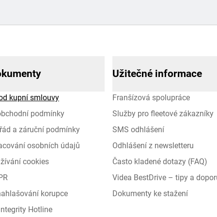
okumenty
Užitečné informace
od kupní smlouvy
Franšízová spolupráce
obchodní podmínky
Služby pro fleetové zákazníky
řád a záruční podmínky
SMS odhlášení
racování osobních údajů
Odhlášení z newsletteru
žívání cookies
Často kladené dotazy (FAQ)
PR
Videa BestDrive – tipy a dopor
 nahlašování korupce
Dokumenty ke stažení
ntegrity Hotline