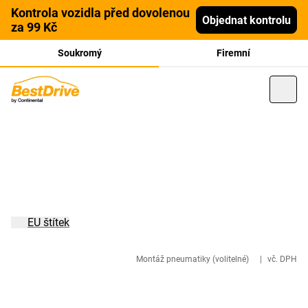
Kontrola vozidla před dovolenou
Objednat kontrolu
za 99 Kč
Soukromý
Firemní
EU štítek
Montáž pneumatiky (volitelné)
|
vč. DPH