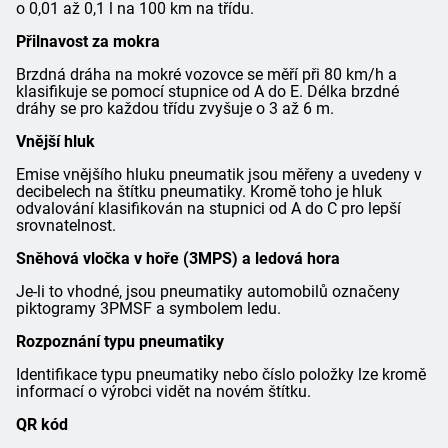
o 0,01 až 0,1 l na 100 km na třídu.
Přilnavost za mokra
Brzdná dráha na mokré vozovce se měří při 80 km/h a
klasifikuje se pomocí stupnice od A do E. Délka brzdné
dráhy se pro každou třídu zvyšuje o 3 až 6 m.
Vnější hluk
Emise vnějšího hluku pneumatik jsou měřeny a uvedeny v
decibelech na štítku pneumatiky. Kromě toho je hluk
odvalování klasifikován na stupnici od A do C pro lepší
srovnatelnost.
Sněhová vločka v hoře (3MPS) a ledová hora
Je-li to vhodné, jsou pneumatiky automobilů označeny
piktogramy 3PMSF a symbolem ledu.
Rozpoznání typu pneumatiky
Identifikace typu pneumatiky nebo číslo položky lze kromě
informací o výrobci vidět na novém štítku.
QR kód