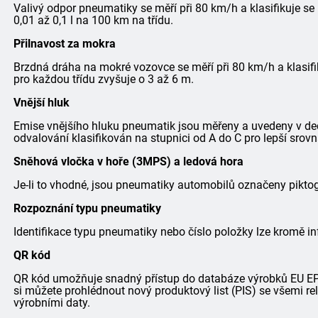
Valivý odpor pneumatiky se měří při 80 km/h a klasifikuje se
0,01 až 0,1 l na 100 km na třídu.
Přilnavost za mokra
Brzdná dráha na mokré vozovce se měří při 80 km/h a klasifi
pro každou třídu zvyšuje o 3 až 6 m.
Vnější hluk
Emise vnějšího hluku pneumatik jsou měřeny a uvedeny v dec
odvalování klasifikován na stupnici od A do C pro lepší srovn
Sněhová vločka v hoře (3MPS) a ledová hora
Je-li to vhodné, jsou pneumatiky automobilů označeny pik
Rozpoznání typu pneumatiky
Identifikace typu pneumatiky nebo číslo položky lze kromě in
QR kód
QR kód umožňuje snadný přístup do databáze výrobků EU EPRE
si můžete prohlédnout nový produktový list (PIS) se všemi r
výrobními daty.