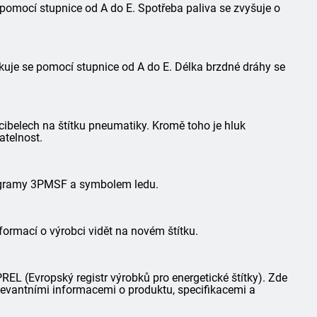
 pomocí stupnice od A do E. Spotřeba paliva se zvyšuje o
kuje se pomocí stupnice od A do E. Délka brzdné dráhy se
ibelech na štítku pneumatiky. Kromě toho je hluk
atelnost.
togramy 3PMSF a symbolem ledu.
formací o výrobci vidět na novém štítku.
L (Evropský registr výrobků pro energetické štítky). Zde
elevantními informacemi o produktu, specifikacemi a