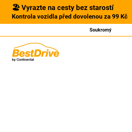
🏖️ Vyrazte na cesty bez starostí
Kontrola vozidla před dovolenou za 99 Kč
Soukromý