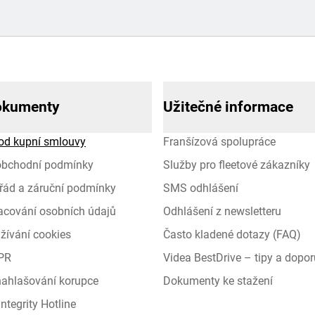
okumenty
Užitečné informace
od kupní smlouvy
Franšízová spolupráce
obchodní podmínky
Služby pro fleetové zákazníky
řád a záruční podmínky
SMS odhlášení
racování osobních údajů
Odhlášení z newsletteru
žívání cookies
Často kladené dotazy (FAQ)
PR
Videa BestDrive – tipy a dopor
 nahlašování korupce
Dokumenty ke stažení
ntegrity Hotline