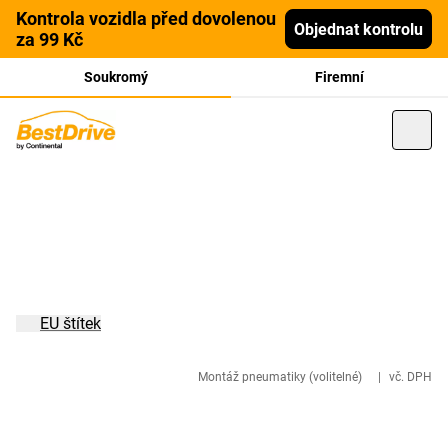
Kontrola vozidla před dovolenou
Objednat kontrolu
za 99 Kč
Soukromý
Firemní
EU štítek
Montáž pneumatiky (volitelné)
|
vč. DPH