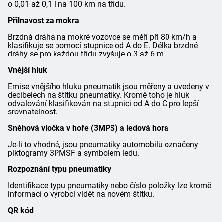
o 0,01 až 0,1 l na 100 km na třídu.
Přilnavost za mokra
Brzdná dráha na mokré vozovce se měří při 80 km/h a
klasifikuje se pomocí stupnice od A do E. Délka brzdné
dráhy se pro každou třídu zvyšuje o 3 až 6 m.
Vnější hluk
Emise vnějšího hluku pneumatik jsou měřeny a uvedeny v
decibelech na štítku pneumatiky. Kromě toho je hluk
odvalování klasifikován na stupnici od A do C pro lepší
srovnatelnost.
Sněhová vločka v hoře (3MPS) a ledová hora
Je-li to vhodné, jsou pneumatiky automobilů označeny
piktogramy 3PMSF a symbolem ledu.
Rozpoznání typu pneumatiky
Identifikace typu pneumatiky nebo číslo položky lze kromě
informací o výrobci vidět na novém štítku.
QR kód