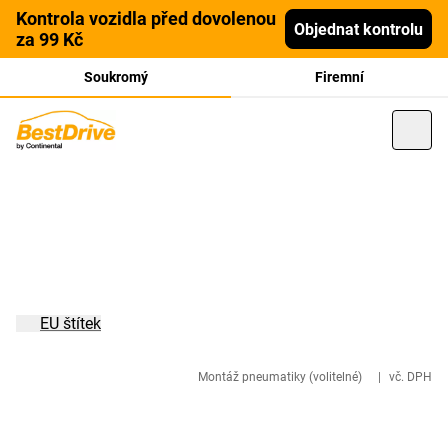
Kontrola vozidla před dovolenou
Objednat kontrolu
za 99 Kč
Soukromý
Firemní
EU štítek
Montáž pneumatiky (volitelné)
|
vč. DPH