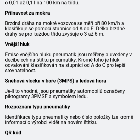
o 0,01 až 0,1 l na 100 km na třídu.
Přilnavost za mokra
Brzdná dráha na mokré vozovce se měří při 80 km/h a
klasifikuje se pomocí stupnice od A do E. Délka brzdné
dráhy se pro každou třídu zvyšuje o 3 až 6 m.
Vnější hluk
Emise vnějšího hluku pneumatik jsou měřeny a uvedeny v
decibelech na štítku pneumatiky. Kromě toho je hluk
odvalování klasifikován na stupnici od A do C pro lepší
srovnatelnost.
Sněhová vločka v hoře (3MPS) a ledová hora
Je-li to vhodné, jsou pneumatiky automobilů označeny
piktogramy 3PMSF a symbolem ledu.
Rozpoznání typu pneumatiky
Identifikace typu pneumatiky nebo číslo položky lze kromě
informací o výrobci vidět na novém štítku.
QR kód