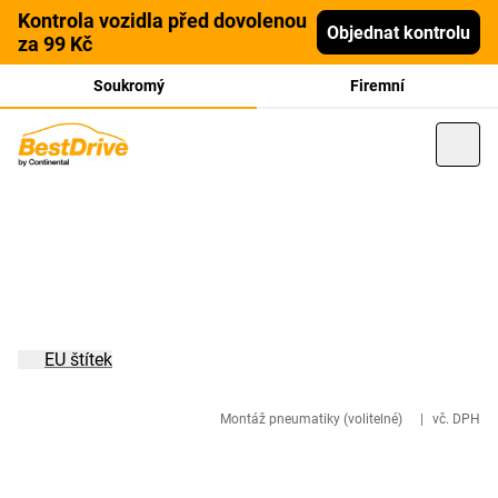
Kontrola vozidla před dovolenou
Objednat kontrolu
za 99 Kč
Soukromý
Firemní
EU štítek
Montáž pneumatiky (volitelné)
|
vč. DPH