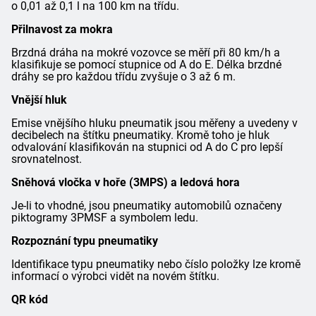
o 0,01 až 0,1 l na 100 km na třídu.
Přilnavost za mokra
Brzdná dráha na mokré vozovce se měří při 80 km/h a
klasifikuje se pomocí stupnice od A do E. Délka brzdné
dráhy se pro každou třídu zvyšuje o 3 až 6 m.
Vnější hluk
Emise vnějšího hluku pneumatik jsou měřeny a uvedeny v
decibelech na štítku pneumatiky. Kromě toho je hluk
odvalování klasifikován na stupnici od A do C pro lepší
srovnatelnost.
Sněhová vločka v hoře (3MPS) a ledová hora
Je-li to vhodné, jsou pneumatiky automobilů označeny
piktogramy 3PMSF a symbolem ledu.
Rozpoznání typu pneumatiky
Identifikace typu pneumatiky nebo číslo položky lze kromě
informací o výrobci vidět na novém štítku.
QR kód