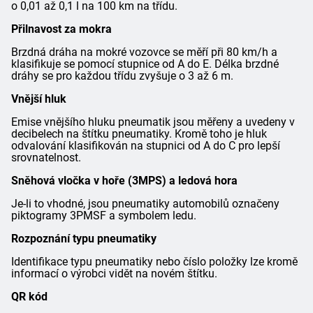
o 0,01 až 0,1 l na 100 km na třídu.
Přilnavost za mokra
Brzdná dráha na mokré vozovce se měří při 80 km/h a
klasifikuje se pomocí stupnice od A do E. Délka brzdné
dráhy se pro každou třídu zvyšuje o 3 až 6 m.
Vnější hluk
Emise vnějšího hluku pneumatik jsou měřeny a uvedeny v
decibelech na štítku pneumatiky. Kromě toho je hluk
odvalování klasifikován na stupnici od A do C pro lepší
srovnatelnost.
Sněhová vločka v hoře (3MPS) a ledová hora
Je-li to vhodné, jsou pneumatiky automobilů označeny
piktogramy 3PMSF a symbolem ledu.
Rozpoznání typu pneumatiky
Identifikace typu pneumatiky nebo číslo položky lze kromě
informací o výrobci vidět na novém štítku.
QR kód