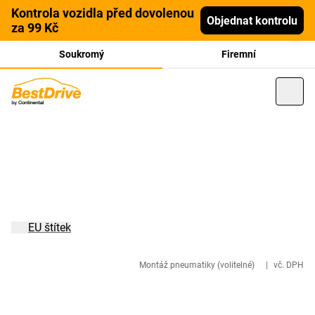
Kontrola vozidla před dovolenou
Objednat kontrolu
za 99 Kč
Soukromý
Firemní
EU štítek
Montáž pneumatiky (volitelné)
|
vč. DPH