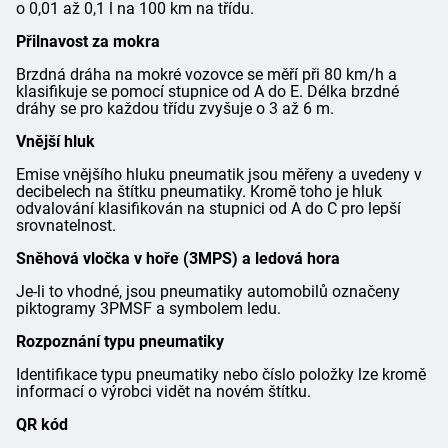
o 0,01 až 0,1 l na 100 km na třídu.
Přilnavost za mokra
Brzdná dráha na mokré vozovce se měří při 80 km/h a
klasifikuje se pomocí stupnice od A do E. Délka brzdné
dráhy se pro každou třídu zvyšuje o 3 až 6 m.
Vnější hluk
Emise vnějšího hluku pneumatik jsou měřeny a uvedeny v
decibelech na štítku pneumatiky. Kromě toho je hluk
odvalování klasifikován na stupnici od A do C pro lepší
srovnatelnost.
Sněhová vločka v hoře (3MPS) a ledová hora
Je-li to vhodné, jsou pneumatiky automobilů označeny
piktogramy 3PMSF a symbolem ledu.
Rozpoznání typu pneumatiky
Identifikace typu pneumatiky nebo číslo položky lze kromě
informací o výrobci vidět na novém štítku.
QR kód