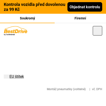
Kontrola vozidla před dovolenou
Objednat kontrolu
za 99 Kč
Soukromý
Firemní
EU štítek
Montáž pneumatiky (volitelné)
|
vč. DPH