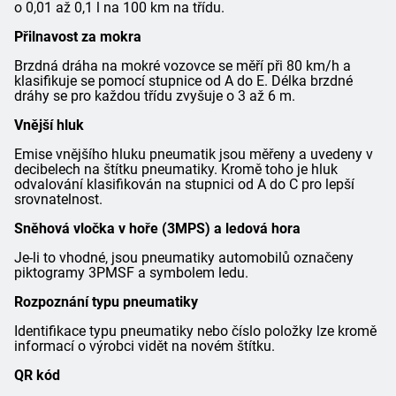
o 0,01 až 0,1 l na 100 km na třídu.
Přilnavost za mokra
Brzdná dráha na mokré vozovce se měří při 80 km/h a
klasifikuje se pomocí stupnice od A do E. Délka brzdné
dráhy se pro každou třídu zvyšuje o 3 až 6 m.
Vnější hluk
Emise vnějšího hluku pneumatik jsou měřeny a uvedeny v
decibelech na štítku pneumatiky. Kromě toho je hluk
odvalování klasifikován na stupnici od A do C pro lepší
srovnatelnost.
Sněhová vločka v hoře (3MPS) a ledová hora
Je-li to vhodné, jsou pneumatiky automobilů označeny
piktogramy 3PMSF a symbolem ledu.
Rozpoznání typu pneumatiky
Identifikace typu pneumatiky nebo číslo položky lze kromě
informací o výrobci vidět na novém štítku.
QR kód