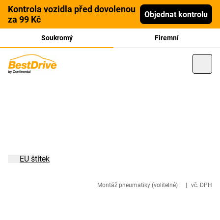
Kontrola vozidla před dovolenou
Objednat kontrolu
za 99 Kč
Soukromý
Firemní
EU štítek
Montáž pneumatiky (volitelné)
|
vč. DPH