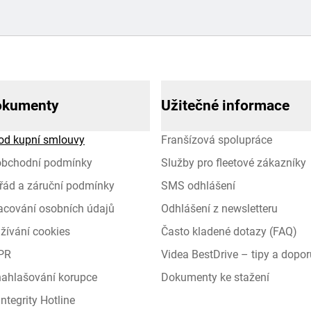
okumenty
Užitečné informace
od kupní smlouvy
Franšízová spolupráce
obchodní podmínky
Služby pro fleetové zákazníky
řád a záruční podmínky
SMS odhlášení
racování osobních údajů
Odhlášení z newsletteru
žívání cookies
Často kladené dotazy (FAQ)
PR
Videa BestDrive – tipy a dopor
 nahlašování korupce
Dokumenty ke stažení
ntegrity Hotline