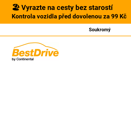
🏖️ Vyrazte na cesty bez starostí
Kontrola vozidla před dovolenou za 99 Kč
Soukromý