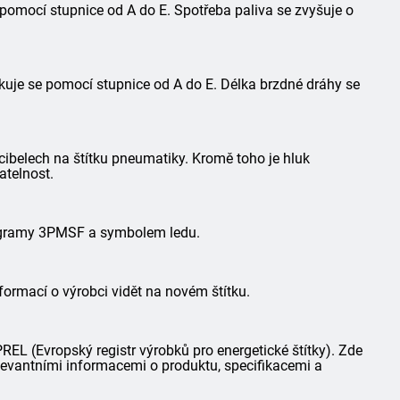
 pomocí stupnice od A do E. Spotřeba paliva se zvyšuje o
kuje se pomocí stupnice od A do E. Délka brzdné dráhy se
ibelech na štítku pneumatiky. Kromě toho je hluk
atelnost.
togramy 3PMSF a symbolem ledu.
formací o výrobci vidět na novém štítku.
L (Evropský registr výrobků pro energetické štítky). Zde
elevantními informacemi o produktu, specifikacemi a