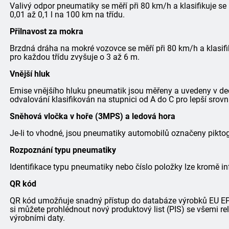
Valivý odpor pneumatiky se měří při 80 km/h a klasifikuje se
0,01 až 0,1 l na 100 km na třídu.
Přilnavost za mokra
Brzdná dráha na mokré vozovce se měří při 80 km/h a klasifi
pro každou třídu zvyšuje o 3 až 6 m.
Vnější hluk
Emise vnějšího hluku pneumatik jsou měřeny a uvedeny v dec
odvalování klasifikován na stupnici od A do C pro lepší srovn
Sněhová vločka v hoře (3MPS) a ledová hora
Je-li to vhodné, jsou pneumatiky automobilů označeny pik
Rozpoznání typu pneumatiky
Identifikace typu pneumatiky nebo číslo položky lze kromě in
QR kód
QR kód umožňuje snadný přístup do databáze výrobků EU EPRE
si můžete prohlédnout nový produktový list (PIS) se všemi r
výrobními daty.