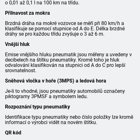
o 0,01 až 0,1 l na 100 km na třídu.
Přilnavost za mokra
Brzdná dráha na mokré vozovce se měří při 80 km/h a
klasifikuje se pomocí stupnice od A do E. Délka brzdné
dráhy se pro každou třídu zvyšuje o 3 až 6 m.
Vnější hluk
Emise vnějšího hluku pneumatik jsou měřeny a uvedeny v
decibelech na štítku pneumatiky. Kromě toho je hluk
odvalování klasifikován na stupnici od A do C pro lepší
srovnatelnost.
Sněhová vločka v hoře (3MPS) a ledová hora
Je-li to vhodné, jsou pneumatiky automobilů označeny
piktogramy 3PMSF a symbolem ledu.
Rozpoznání typu pneumatiky
Identifikace typu pneumatiky nebo číslo položky lze kromě
informací o výrobci vidět na novém štítku.
QR kód