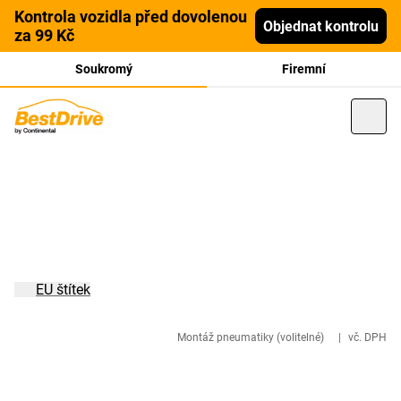
Kontrola vozidla před dovolenou
Objednat kontrolu
za 99 Kč
Soukromý
Firemní
EU štítek
Montáž pneumatiky (volitelné)
|
vč. DPH