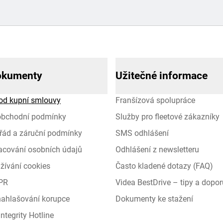
okumenty
Užitečné informace
od kupní smlouvy
Franšízová spolupráce
obchodní podmínky
Služby pro fleetové zákazníky
řád a záruční podmínky
SMS odhlášení
racování osobních údajů
Odhlášení z newsletteru
žívání cookies
Často kladené dotazy (FAQ)
PR
Videa BestDrive – tipy a dopor
 nahlašování korupce
Dokumenty ke stažení
ntegrity Hotline