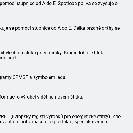
 pomocí stupnice od A do E. Spotřeba paliva se zvyšuje o
kuje se pomocí stupnice od A do E. Délka brzdné dráhy se
ibelech na štítku pneumatiky. Kromě toho je hluk
atelnost.
togramy 3PMSF a symbolem ledu.
formací o výrobci vidět na novém štítku.
L (Evropský registr výrobků pro energetické štítky). Zde
elevantními informacemi o produktu, specifikacemi a