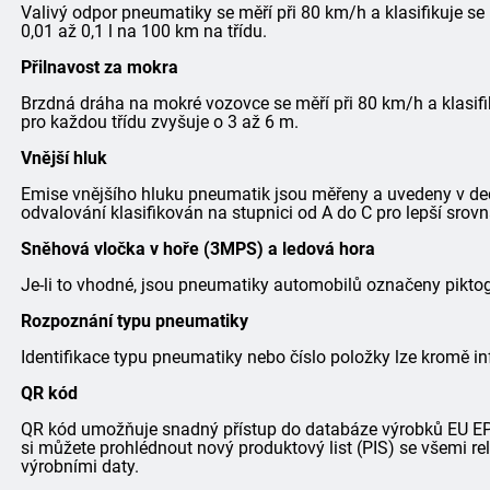
Valivý odpor pneumatiky se měří při 80 km/h a klasifikuje se
0,01 až 0,1 l na 100 km na třídu.
Přilnavost za mokra
Brzdná dráha na mokré vozovce se měří při 80 km/h a klasifi
pro každou třídu zvyšuje o 3 až 6 m.
Vnější hluk
Emise vnějšího hluku pneumatik jsou měřeny a uvedeny v dec
odvalování klasifikován na stupnici od A do C pro lepší srovn
Sněhová vločka v hoře (3MPS) a ledová hora
Je-li to vhodné, jsou pneumatiky automobilů označeny pik
Rozpoznání typu pneumatiky
Identifikace typu pneumatiky nebo číslo položky lze kromě in
QR kód
QR kód umožňuje snadný přístup do databáze výrobků EU EPRE
si můžete prohlédnout nový produktový list (PIS) se všemi r
výrobními daty.