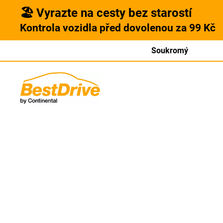
🏖️ Vyrazte na cesty bez starostí
Kontrola vozidla před dovolenou za 99 Kč
Soukromý