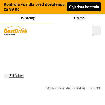
Kontrola vozidla před dovolenou
Objednat kontrolu
za 99 Kč
Soukromý
Firemní
EU štítek
Montáž pneumatiky (volitelné)
|
vč. DPH