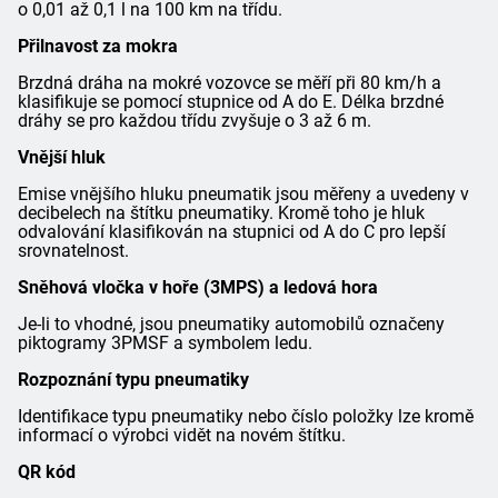
o 0,01 až 0,1 l na 100 km na třídu.
Přilnavost za mokra
Brzdná dráha na mokré vozovce se měří při 80 km/h a
klasifikuje se pomocí stupnice od A do E. Délka brzdné
dráhy se pro každou třídu zvyšuje o 3 až 6 m.
Vnější hluk
Emise vnějšího hluku pneumatik jsou měřeny a uvedeny v
decibelech na štítku pneumatiky. Kromě toho je hluk
odvalování klasifikován na stupnici od A do C pro lepší
srovnatelnost.
Sněhová vločka v hoře (3MPS) a ledová hora
Je-li to vhodné, jsou pneumatiky automobilů označeny
piktogramy 3PMSF a symbolem ledu.
Rozpoznání typu pneumatiky
Identifikace typu pneumatiky nebo číslo položky lze kromě
informací o výrobci vidět na novém štítku.
QR kód