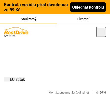
Kontrola vozidla před dovolenou
Objednat kontrolu
za 99 Kč
Soukromý
Firemní
EU štítek
Montáž pneumatiky (volitelné)
|
vč. DPH