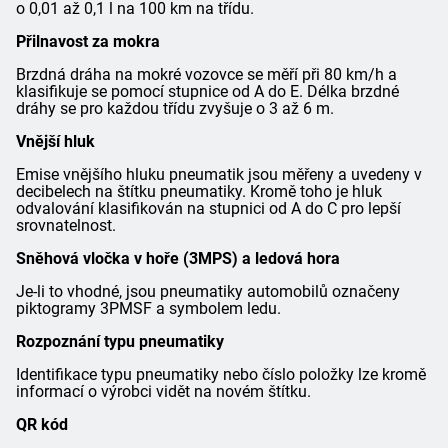
o 0,01 až 0,1 l na 100 km na třídu.
Přilnavost za mokra
Brzdná dráha na mokré vozovce se měří při 80 km/h a
klasifikuje se pomocí stupnice od A do E. Délka brzdné
dráhy se pro každou třídu zvyšuje o 3 až 6 m.
Vnější hluk
Emise vnějšího hluku pneumatik jsou měřeny a uvedeny v
decibelech na štítku pneumatiky. Kromě toho je hluk
odvalování klasifikován na stupnici od A do C pro lepší
srovnatelnost.
Sněhová vločka v hoře (3MPS) a ledová hora
Je-li to vhodné, jsou pneumatiky automobilů označeny
piktogramy 3PMSF a symbolem ledu.
Rozpoznání typu pneumatiky
Identifikace typu pneumatiky nebo číslo položky lze kromě
informací o výrobci vidět na novém štítku.
QR kód