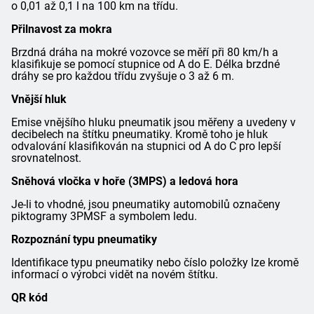
o 0,01 až 0,1 l na 100 km na třídu.
Přilnavost za mokra
Brzdná dráha na mokré vozovce se měří při 80 km/h a
klasifikuje se pomocí stupnice od A do E. Délka brzdné
dráhy se pro každou třídu zvyšuje o 3 až 6 m.
Vnější hluk
Emise vnějšího hluku pneumatik jsou měřeny a uvedeny v
decibelech na štítku pneumatiky. Kromě toho je hluk
odvalování klasifikován na stupnici od A do C pro lepší
srovnatelnost.
Sněhová vločka v hoře (3MPS) a ledová hora
Je-li to vhodné, jsou pneumatiky automobilů označeny
piktogramy 3PMSF a symbolem ledu.
Rozpoznání typu pneumatiky
Identifikace typu pneumatiky nebo číslo položky lze kromě
informací o výrobci vidět na novém štítku.
QR kód