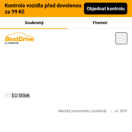
Kontrola vozidla před dovolenou
Objednat kontrolu
za 99 Kč
Soukromý
Firemní
EU štítek
Montáž pneumatiky (volitelné)
|
vč. DPH