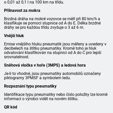
o 0,01 až 0,1 l na 100 km na třídu.
Přilnavost za mokra
Brzdná dráha na mokré vozovce se měří při 80 km/h a
klasifikuje se pomocí stupnice od A do E. Délka brzdné
dráhy se pro každou třídu zvyšuje o 3 až 6 m.
Vnější hluk
Emise vnějšího hluku pneumatik jsou měřeny a uvedeny v
decibelech na štítku pneumatiky. Kromě toho je hluk
odvalování klasifikován na stupnici od A do C pro lepší
srovnatelnost.
Sněhová vločka v hoře (3MPS) a ledová hora
Je-li to vhodné, jsou pneumatiky automobilů označeny
piktogramy 3PMSF a symbolem ledu.
Rozpoznání typu pneumatiky
Identifikace typu pneumatiky nebo číslo položky lze kromě
informací o výrobci vidět na novém štítku.
QR kód