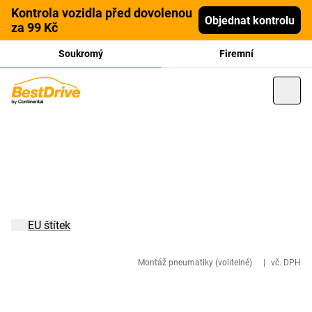
Kontrola vozidla před dovolenou
Objednat kontrolu
za 99 Kč
Soukromý
Firemní
EU štítek
Montáž pneumatiky (volitelné)
|
vč. DPH