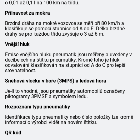
o 0,01 až 0,1 l na 100 km na třídu.
Přilnavost za mokra
Brzdná dráha na mokré vozovce se měří při 80 km/h a
klasifikuje se pomocí stupnice od A do E. Délka brzdné
dráhy se pro každou třídu zvyšuje o 3 až 6 m.
Vnější hluk
Emise vnějšího hluku pneumatik jsou měřeny a uvedeny v
decibelech na štítku pneumatiky. Kromě toho je hluk
odvalování klasifikován na stupnici od A do C pro lepší
srovnatelnost.
Sněhová vločka v hoře (3MPS) a ledová hora
Je-li to vhodné, jsou pneumatiky automobilů označeny
piktogramy 3PMSF a symbolem ledu.
Rozpoznání typu pneumatiky
Identifikace typu pneumatiky nebo číslo položky lze kromě
informací o výrobci vidět na novém štítku.
QR kód