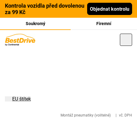
Kontrola vozidla před dovolenou
Objednat kontrolu
za 99 Kč
Soukromý
Firemní
EU štítek
Montáž pneumatiky (volitelné)
|
vč. DPH