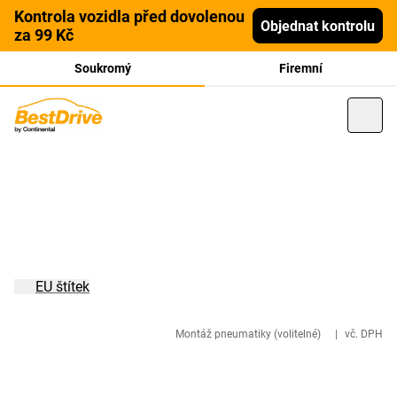
Kontrola vozidla před dovolenou
Objednat kontrolu
za 99 Kč
Soukromý
Firemní
EU štítek
Montáž pneumatiky (volitelné)
|
vč. DPH