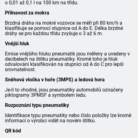
o 0,01 až 0,1 l na 100 km na třídu.
Přilnavost za mokra
Brzdná dráha na mokré vozovce se měří při 80 km/h a
klasifikuje se pomocí stupnice od A do E. Délka brzdné
dráhy se pro každou třídu zvyšuje o 3 až 6 m.
Vnější hluk
Emise vnějšího hluku pneumatik jsou měřeny a uvedeny v
decibelech na štítku pneumatiky. Kromě toho je hluk
odvalování klasifikován na stupnici od A do C pro lepší
srovnatelnost.
Sněhová vločka v hoře (3MPS) a ledová hora
Je-li to vhodné, jsou pneumatiky automobilů označeny
piktogramy 3PMSF a symbolem ledu.
Rozpoznání typu pneumatiky
Identifikace typu pneumatiky nebo číslo položky lze kromě
informací o výrobci vidět na novém štítku.
QR kód