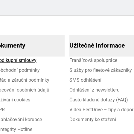
okumenty
Užitečné informace
od kupní smlouvy
Franšízová spolupráce
obchodní podmínky
Služby pro fleetové zákazníky
řád a záruční podmínky
SMS odhlášení
racování osobních údajů
Odhlášení z newsletteru
žívání cookies
Často kladené dotazy (FAQ)
PR
Videa BestDrive – tipy a dopor
 nahlašování korupce
Dokumenty ke stažení
ntegrity Hotline