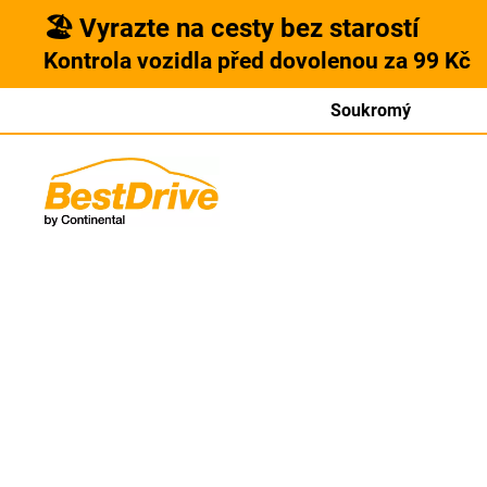
🏖️ Vyrazte na cesty bez starostí
Kontrola vozidla před dovolenou za 99 Kč
Soukromý