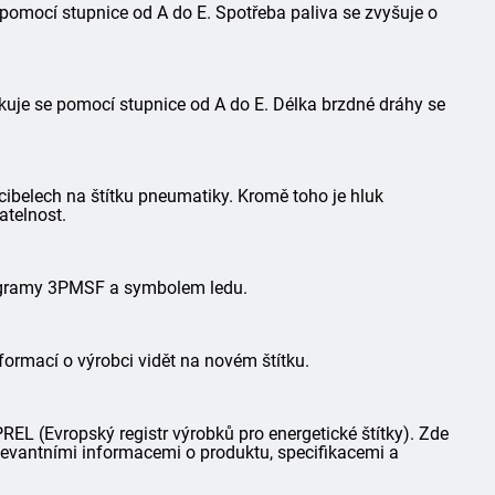
 pomocí stupnice od A do E. Spotřeba paliva se zvyšuje o
kuje se pomocí stupnice od A do E. Délka brzdné dráhy se
ibelech na štítku pneumatiky. Kromě toho je hluk
atelnost.
togramy 3PMSF a symbolem ledu.
formací o výrobci vidět na novém štítku.
L (Evropský registr výrobků pro energetické štítky). Zde
elevantními informacemi o produktu, specifikacemi a