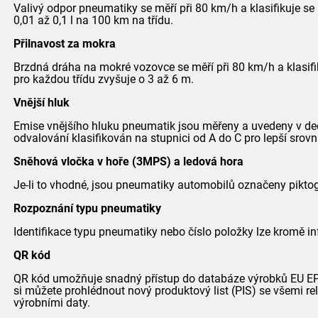
Valivý odpor pneumatiky se měří při 80 km/h a klasifikuje se
0,01 až 0,1 l na 100 km na třídu.
Přilnavost za mokra
Brzdná dráha na mokré vozovce se měří při 80 km/h a klasifi
pro každou třídu zvyšuje o 3 až 6 m.
Vnější hluk
Emise vnějšího hluku pneumatik jsou měřeny a uvedeny v dec
odvalování klasifikován na stupnici od A do C pro lepší srovn
Sněhová vločka v hoře (3MPS) a ledová hora
Je-li to vhodné, jsou pneumatiky automobilů označeny pik
Rozpoznání typu pneumatiky
Identifikace typu pneumatiky nebo číslo položky lze kromě in
QR kód
QR kód umožňuje snadný přístup do databáze výrobků EU EPRE
si můžete prohlédnout nový produktový list (PIS) se všemi r
výrobními daty.