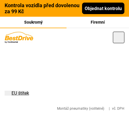
Kontrola vozidla před dovolenou
Objednat kontrolu
za 99 Kč
Soukromý
Firemní
EU štítek
Montáž pneumatiky (volitelné)
|
vč. DPH