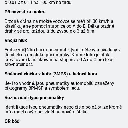
o 0,01 až 0,1 l na 100 km na třídu.
Přilnavost za mokra
Brzdná dráha na mokré vozovce se měří při 80 km/h a
klasifikuje se pomocí stupnice od A do E. Délka brzdné
dráhy se pro každou třídu zvyšuje o 3 až 6 m.
Vnější hluk
Emise vnějšího hluku pneumatik jsou měřeny a uvedeny v
decibelech na štítku pneumatiky. Kromě toho je hluk
odvalování klasifikován na stupnici od A do C pro lepší
srovnatelnost.
Sněhová vločka v hoře (3MPS) a ledová hora
Je-li to vhodné, jsou pneumatiky automobilů označeny
piktogramy 3PMSF a symbolem ledu.
Rozpoznání typu pneumatiky
Identifikace typu pneumatiky nebo číslo položky lze kromě
informací o výrobci vidět na novém štítku.
QR kód