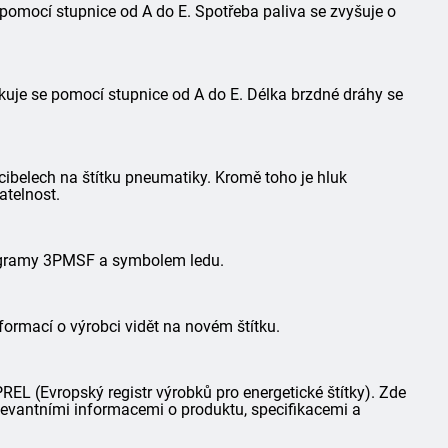
 pomocí stupnice od A do E. Spotřeba paliva se zvyšuje o
kuje se pomocí stupnice od A do E. Délka brzdné dráhy se
ibelech na štítku pneumatiky. Kromě toho je hluk
atelnost.
togramy 3PMSF a symbolem ledu.
formací o výrobci vidět na novém štítku.
L (Evropský registr výrobků pro energetické štítky). Zde
elevantními informacemi o produktu, specifikacemi a