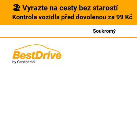
🏖️ Vyrazte na cesty bez starostí
Kontrola vozidla před dovolenou za 99 Kč
Soukromý