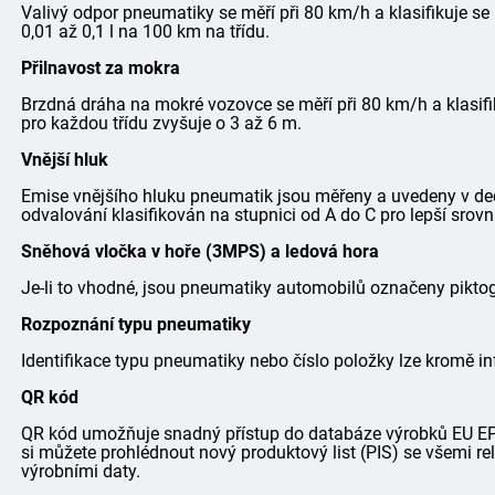
Valivý odpor pneumatiky se měří při 80 km/h a klasifikuje se
0,01 až 0,1 l na 100 km na třídu.
Přilnavost za mokra
Brzdná dráha na mokré vozovce se měří při 80 km/h a klasifi
pro každou třídu zvyšuje o 3 až 6 m.
Vnější hluk
Emise vnějšího hluku pneumatik jsou měřeny a uvedeny v dec
odvalování klasifikován na stupnici od A do C pro lepší srovn
Sněhová vločka v hoře (3MPS) a ledová hora
Je-li to vhodné, jsou pneumatiky automobilů označeny pik
Rozpoznání typu pneumatiky
Identifikace typu pneumatiky nebo číslo položky lze kromě in
QR kód
QR kód umožňuje snadný přístup do databáze výrobků EU EPRE
si můžete prohlédnout nový produktový list (PIS) se všemi r
výrobními daty.