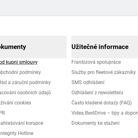
okumenty
Užitečné informace
od kupní smlouvy
Franšízová spolupráce
obchodní podmínky
Služby pro fleetové zákazníky
řád a záruční podmínky
SMS odhlášení
racování osobních údajů
Odhlášení z newsletteru
žívání cookies
Často kladené dotazy (FAQ)
PR
Videa BestDrive – tipy a dopor
 nahlašování korupce
Dokumenty ke stažení
ntegrity Hotline