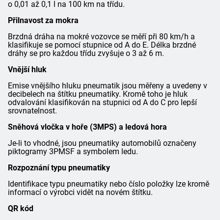
o 0,01 až 0,1 l na 100 km na třídu.
Přilnavost za mokra
Brzdná dráha na mokré vozovce se měří při 80 km/h a
klasifikuje se pomocí stupnice od A do E. Délka brzdné
dráhy se pro každou třídu zvyšuje o 3 až 6 m.
Vnější hluk
Emise vnějšího hluku pneumatik jsou měřeny a uvedeny v
decibelech na štítku pneumatiky. Kromě toho je hluk
odvalování klasifikován na stupnici od A do C pro lepší
srovnatelnost.
Sněhová vločka v hoře (3MPS) a ledová hora
Je-li to vhodné, jsou pneumatiky automobilů označeny
piktogramy 3PMSF a symbolem ledu.
Rozpoznání typu pneumatiky
Identifikace typu pneumatiky nebo číslo položky lze kromě
informací o výrobci vidět na novém štítku.
QR kód