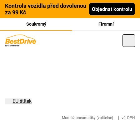
Kontrola vozidla před dovolenou
Objednat kontrolu
za 99 Kč
Soukromý
Firemní
EU štítek
Montáž pneumatiky (volitelné)
|
vč. DPH