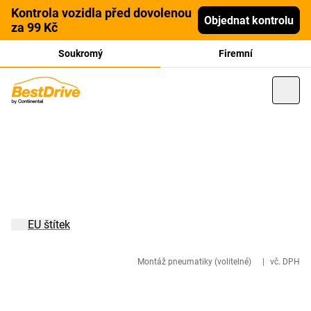
Kontrola vozidla před dovolenou
Objednat kontrolu
za 99 Kč
Soukromý
Firemní
EU štítek
Montáž pneumatiky (volitelné)
|
vč. DPH