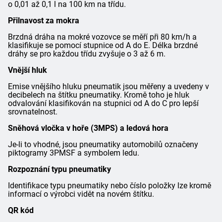
o 0,01 až 0,1 l na 100 km na třídu.
Přilnavost za mokra
Brzdná dráha na mokré vozovce se měří při 80 km/h a
klasifikuje se pomocí stupnice od A do E. Délka brzdné
dráhy se pro každou třídu zvyšuje o 3 až 6 m.
Vnější hluk
Emise vnějšího hluku pneumatik jsou měřeny a uvedeny v
decibelech na štítku pneumatiky. Kromě toho je hluk
odvalování klasifikován na stupnici od A do C pro lepší
srovnatelnost.
Sněhová vločka v hoře (3MPS) a ledová hora
Je-li to vhodné, jsou pneumatiky automobilů označeny
piktogramy 3PMSF a symbolem ledu.
Rozpoznání typu pneumatiky
Identifikace typu pneumatiky nebo číslo položky lze kromě
informací o výrobci vidět na novém štítku.
QR kód