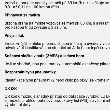
Valivý odpor pneumatiky se měří při 80 km/h a klasifikuje se
0,01 až 0,1 l na 100 km na třídu.
Přilnavost za mokra
Brzdná dráha na mokré vozovce se měří při 80 km/h a klasifi
pro každou třídu zvyšuje o 3 až 6 m.
Vnější hluk
Emise vnějšího hluku pneumatik jsou měřeny a uvedeny v dec
odvalování klasifikován na stupnici od A do C pro lepší srovn
Sněhová vločka v hoře (3MPS) a ledová hora
Je-li to vhodné, jsou pneumatiky automobilů označeny pik
Rozpoznání typu pneumatiky
Identifikace typu pneumatiky nebo číslo položky lze kromě in
QR kód
QR kód umožňuje snadný přístup do databáze výrobků EU EPRE
si můžete prohlédnout nový produktový list (PIS) se všemi r
výrobními daty.