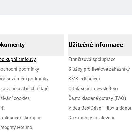
okumenty
Užitečné informace
od kupní smlouvy
Franšízová spolupráce
obchodní podmínky
Služby pro fleetové zákazníky
řád a záruční podmínky
SMS odhlášení
racování osobních údajů
Odhlášení z newsletteru
žívání cookies
Často kladené dotazy (FAQ)
PR
Videa BestDrive – tipy a dopor
 nahlašování korupce
Dokumenty ke stažení
ntegrity Hotline