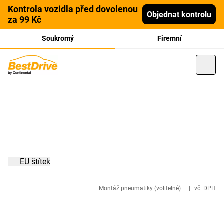
Kontrola vozidla před dovolenou
Objednat kontrolu
za 99 Kč
Soukromý
Firemní
EU štítek
Montáž pneumatiky (volitelné)
|
vč. DPH