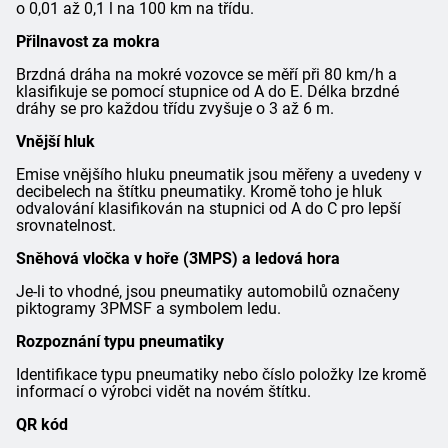
o 0,01 až 0,1 l na 100 km na třídu.
Přilnavost za mokra
Brzdná dráha na mokré vozovce se měří při 80 km/h a
klasifikuje se pomocí stupnice od A do E. Délka brzdné
dráhy se pro každou třídu zvyšuje o 3 až 6 m.
Vnější hluk
Emise vnějšího hluku pneumatik jsou měřeny a uvedeny v
decibelech na štítku pneumatiky. Kromě toho je hluk
odvalování klasifikován na stupnici od A do C pro lepší
srovnatelnost.
Sněhová vločka v hoře (3MPS) a ledová hora
Je-li to vhodné, jsou pneumatiky automobilů označeny
piktogramy 3PMSF a symbolem ledu.
Rozpoznání typu pneumatiky
Identifikace typu pneumatiky nebo číslo položky lze kromě
informací o výrobci vidět na novém štítku.
QR kód