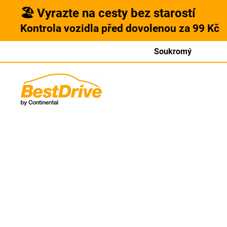
🏖️ Vyrazte na cesty bez starostí
Kontrola vozidla před dovolenou za 99 Kč
Soukromý