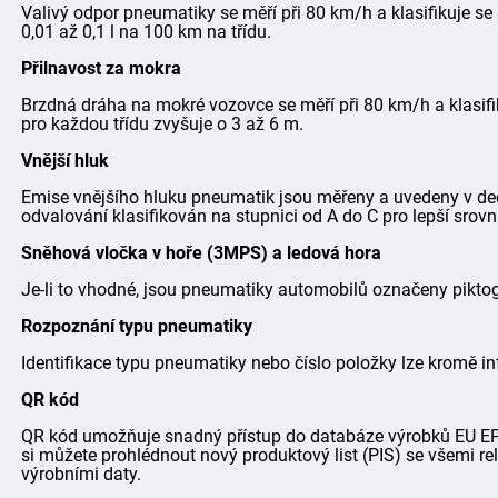
Valivý odpor pneumatiky se měří při 80 km/h a klasifikuje se
0,01 až 0,1 l na 100 km na třídu.
Přilnavost za mokra
Brzdná dráha na mokré vozovce se měří při 80 km/h a klasifi
pro každou třídu zvyšuje o 3 až 6 m.
Vnější hluk
Emise vnějšího hluku pneumatik jsou měřeny a uvedeny v dec
odvalování klasifikován na stupnici od A do C pro lepší srovn
Sněhová vločka v hoře (3MPS) a ledová hora
Je-li to vhodné, jsou pneumatiky automobilů označeny pik
Rozpoznání typu pneumatiky
Identifikace typu pneumatiky nebo číslo položky lze kromě in
QR kód
QR kód umožňuje snadný přístup do databáze výrobků EU EPRE
si můžete prohlédnout nový produktový list (PIS) se všemi r
výrobními daty.