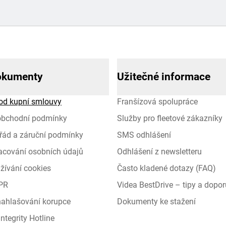
okumenty
Užitečné informace
od kupní smlouvy
Franšízová spolupráce
obchodní podmínky
Služby pro fleetové zákazníky
řád a záruční podmínky
SMS odhlášení
racování osobních údajů
Odhlášení z newsletteru
žívání cookies
Často kladené dotazy (FAQ)
PR
Videa BestDrive – tipy a dopor
 nahlašování korupce
Dokumenty ke stažení
ntegrity Hotline