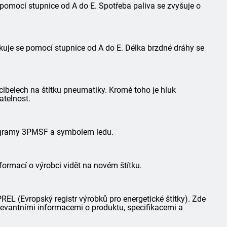
 pomocí stupnice od A do E. Spotřeba paliva se zvyšuje o
kuje se pomocí stupnice od A do E. Délka brzdné dráhy se
ibelech na štítku pneumatiky. Kromě toho je hluk
atelnost.
togramy 3PMSF a symbolem ledu.
formací o výrobci vidět na novém štítku.
L (Evropský registr výrobků pro energetické štítky). Zde
elevantními informacemi o produktu, specifikacemi a