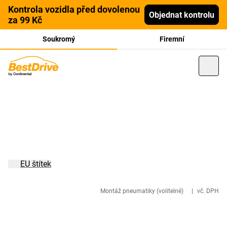
Kontrola vozidla před dovolenou
Objednat kontrolu
za 99 Kč
Soukromý
Firemní
EU štítek
Montáž pneumatiky (volitelné)
|
vč. DPH