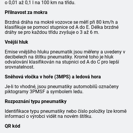
o 0,01 až 0,1 l na 100 km na třídu.
Přilnavost za mokra
Brzdná dráha na mokré vozovce se měří při 80 km/h a
klasifikuje se pomocí stupnice od A do E. Délka brzdné
dráhy se pro každou třídu zvyšuje o 3 až 6 m.
Vnější hluk
Emise vnějšího hluku pneumatik jsou měřeny a uvedeny v
decibelech na štítku pneumatiky. Kromě toho je hluk
odvalování klasifikován na stupnici od A do C pro lepší
srovnatelnost.
Sněhová vločka v hoře (3MPS) a ledová hora
Je-li to vhodné, jsou pneumatiky automobilů označeny
piktogramy 3PMSF a symbolem ledu.
Rozpoznání typu pneumatiky
Identifikace typu pneumatiky nebo číslo položky lze kromě
informací o výrobci vidět na novém štítku.
QR kód