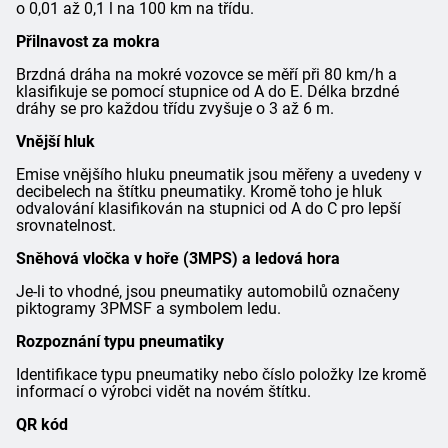
o 0,01 až 0,1 l na 100 km na třídu.
Přilnavost za mokra
Brzdná dráha na mokré vozovce se měří při 80 km/h a
klasifikuje se pomocí stupnice od A do E. Délka brzdné
dráhy se pro každou třídu zvyšuje o 3 až 6 m.
Vnější hluk
Emise vnějšího hluku pneumatik jsou měřeny a uvedeny v
decibelech na štítku pneumatiky. Kromě toho je hluk
odvalování klasifikován na stupnici od A do C pro lepší
srovnatelnost.
Sněhová vločka v hoře (3MPS) a ledová hora
Je-li to vhodné, jsou pneumatiky automobilů označeny
piktogramy 3PMSF a symbolem ledu.
Rozpoznání typu pneumatiky
Identifikace typu pneumatiky nebo číslo položky lze kromě
informací o výrobci vidět na novém štítku.
QR kód