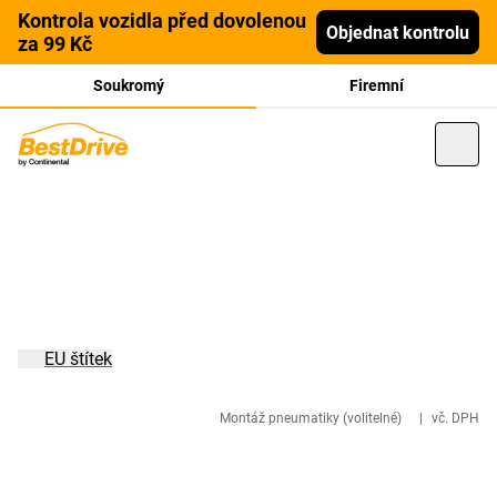
Kontrola vozidla před dovolenou
Objednat kontrolu
za 99 Kč
Soukromý
Firemní
EU štítek
Montáž pneumatiky (volitelné)
|
vč. DPH