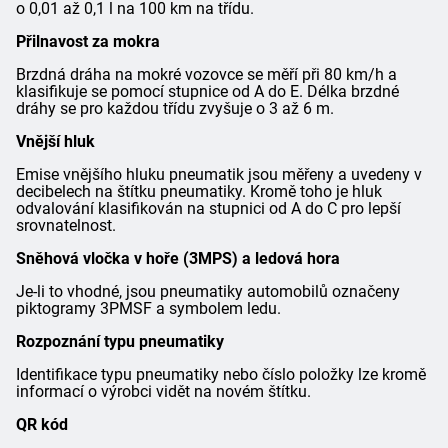
o 0,01 až 0,1 l na 100 km na třídu.
Přilnavost za mokra
Brzdná dráha na mokré vozovce se měří při 80 km/h a
klasifikuje se pomocí stupnice od A do E. Délka brzdné
dráhy se pro každou třídu zvyšuje o 3 až 6 m.
Vnější hluk
Emise vnějšího hluku pneumatik jsou měřeny a uvedeny v
decibelech na štítku pneumatiky. Kromě toho je hluk
odvalování klasifikován na stupnici od A do C pro lepší
srovnatelnost.
Sněhová vločka v hoře (3MPS) a ledová hora
Je-li to vhodné, jsou pneumatiky automobilů označeny
piktogramy 3PMSF a symbolem ledu.
Rozpoznání typu pneumatiky
Identifikace typu pneumatiky nebo číslo položky lze kromě
informací o výrobci vidět na novém štítku.
QR kód