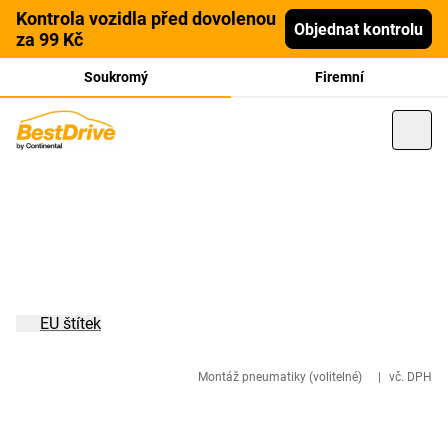
Kontrola vozidla před dovolenou
Objednat kontrolu
za 99 Kč
Soukromý
Firemní
EU štítek
Montáž pneumatiky (volitelné)
|
vč. DPH