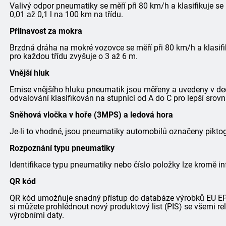
Valivý odpor pneumatiky se měří při 80 km/h a klasifikuje se
0,01 až 0,1 l na 100 km na třídu.
Přilnavost za mokra
Brzdná dráha na mokré vozovce se měří při 80 km/h a klasifi
pro každou třídu zvyšuje o 3 až 6 m.
Vnější hluk
Emise vnějšího hluku pneumatik jsou měřeny a uvedeny v dec
odvalování klasifikován na stupnici od A do C pro lepší srovn
Sněhová vločka v hoře (3MPS) a ledová hora
Je-li to vhodné, jsou pneumatiky automobilů označeny pik
Rozpoznání typu pneumatiky
Identifikace typu pneumatiky nebo číslo položky lze kromě in
QR kód
QR kód umožňuje snadný přístup do databáze výrobků EU EPRE
si můžete prohlédnout nový produktový list (PIS) se všemi r
výrobními daty.