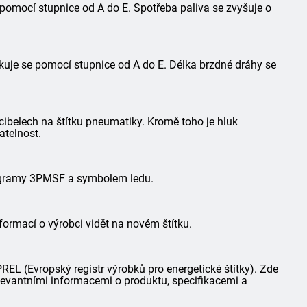
 pomocí stupnice od A do E. Spotřeba paliva se zvyšuje o
kuje se pomocí stupnice od A do E. Délka brzdné dráhy se
ibelech na štítku pneumatiky. Kromě toho je hluk
atelnost.
togramy 3PMSF a symbolem ledu.
formací o výrobci vidět na novém štítku.
L (Evropský registr výrobků pro energetické štítky). Zde
elevantními informacemi o produktu, specifikacemi a