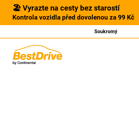
🏖️ Vyrazte na cesty bez starostí
Kontrola vozidla před dovolenou za 99 Kč
Soukromý