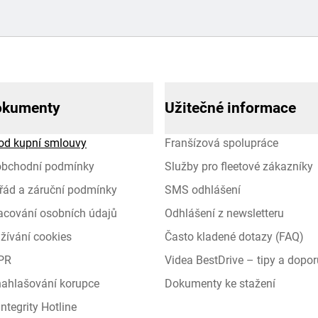
okumenty
Užitečné informace
od kupní smlouvy
Franšízová spolupráce
obchodní podmínky
Služby pro fleetové zákazníky
řád a záruční podmínky
SMS odhlášení
racování osobních údajů
Odhlášení z newsletteru
žívání cookies
Často kladené dotazy (FAQ)
PR
Videa BestDrive – tipy a dopor
 nahlašování korupce
Dokumenty ke stažení
ntegrity Hotline