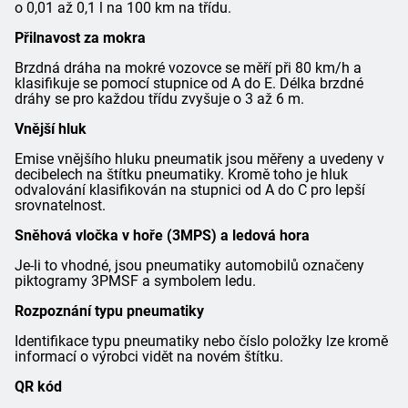
o 0,01 až 0,1 l na 100 km na třídu.
Přilnavost za mokra
Brzdná dráha na mokré vozovce se měří při 80 km/h a
klasifikuje se pomocí stupnice od A do E. Délka brzdné
dráhy se pro každou třídu zvyšuje o 3 až 6 m.
Vnější hluk
Emise vnějšího hluku pneumatik jsou měřeny a uvedeny v
decibelech na štítku pneumatiky. Kromě toho je hluk
odvalování klasifikován na stupnici od A do C pro lepší
srovnatelnost.
Sněhová vločka v hoře (3MPS) a ledová hora
Je-li to vhodné, jsou pneumatiky automobilů označeny
piktogramy 3PMSF a symbolem ledu.
Rozpoznání typu pneumatiky
Identifikace typu pneumatiky nebo číslo položky lze kromě
informací o výrobci vidět na novém štítku.
QR kód