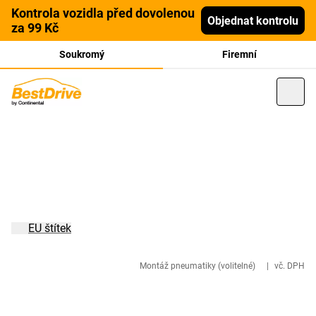
Kontrola vozidla před dovolenou
Objednat kontrolu
za 99 Kč
Soukromý
Firemní
EU štítek
Montáž pneumatiky (volitelné)
|
vč. DPH