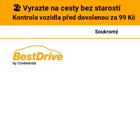
🏖️ Vyrazte na cesty bez starostí
Kontrola vozidla před dovolenou za 99 Kč
Soukromý