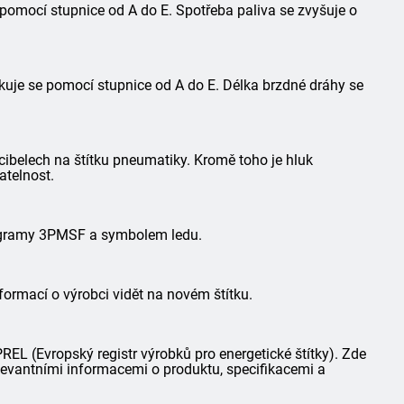
 pomocí stupnice od A do E. Spotřeba paliva se zvyšuje o
kuje se pomocí stupnice od A do E. Délka brzdné dráhy se
ibelech na štítku pneumatiky. Kromě toho je hluk
atelnost.
togramy 3PMSF a symbolem ledu.
formací o výrobci vidět na novém štítku.
L (Evropský registr výrobků pro energetické štítky). Zde
elevantními informacemi o produktu, specifikacemi a