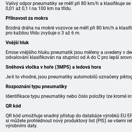
Valivý odpor pneumatiky se měří při 80 km/h a klasifikuje se
0,01 až 0,1 l na 100 km na třídu.
Přilnavost za mokra
Brzdná dráha na mokré vozovce se měří při 80 km/h a klasifi
pro každou třídu zvyšuje o 3 až 6 m.
Vnější hluk
Emise vnějšího hluku pneumatik jsou měřeny a uvedeny v dec
odvalování klasifikován na stupnici od A do C pro lepší srovn
Sněhová vločka v hoře (3MPS) a ledová hora
Je-li to vhodné, jsou pneumatiky automobilů označeny pik
Rozpoznání typu pneumatiky
Identifikace typu pneumatiky nebo číslo položky lze kromě in
QR kód
QR kód umožňuje snadný přístup do databáze výrobků EU EPRE
si můžete prohlédnout nový produktový list (PIS) se všemi r
výrobními daty.