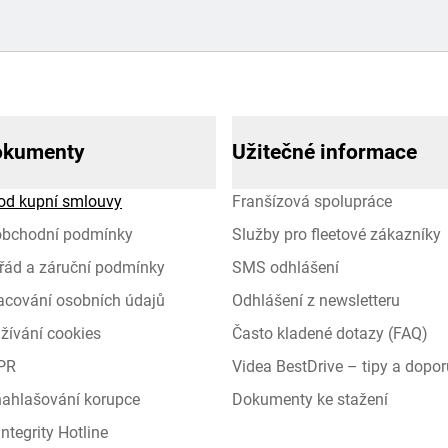
okumenty
Užitečné informace
od kupní smlouvy
Franšízová spolupráce
obchodní podmínky
Služby pro fleetové zákazníky
řád a záruční podmínky
SMS odhlášení
racování osobních údajů
Odhlášení z newsletteru
žívání cookies
Často kladené dotazy (FAQ)
PR
Videa BestDrive – tipy a dopor
 nahlašování korupce
Dokumenty ke stažení
ntegrity Hotline