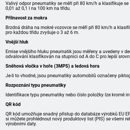
Valivý odpor pneumatiky se měří při 80 km/h a klasifikuje se
0,01 až 0,1 l na 100 km na třídu.
Přilnavost za mokra
Brzdná dráha na mokré vozovce se měří při 80 km/h a klasifi
pro každou třídu zvyšuje o 3 až 6 m.
Vnější hluk
Emise vnějšího hluku pneumatik jsou měřeny a uvedeny v dec
odvalování klasifikován na stupnici od A do C pro lepší srovn
Sněhová vločka v hoře (3MPS) a ledová hora
Je-li to vhodné, jsou pneumatiky automobilů označeny pik
Rozpoznání typu pneumatiky
Identifikace typu pneumatiky nebo číslo položky lze kromě in
QR kód
QR kód umožňuje snadný přístup do databáze výrobků EU EPRE
si můžete prohlédnout nový produktový list (PIS) se všemi r
výrobními daty.