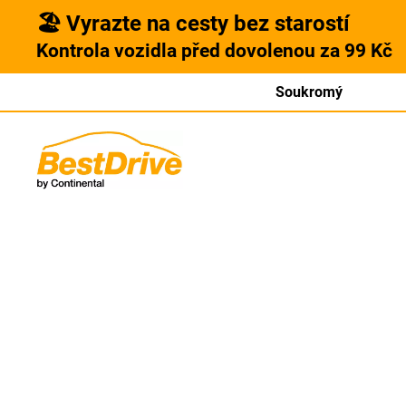
🏖️ Vyrazte na cesty bez starostí
Kontrola vozidla před dovolenou za 99 Kč
Soukromý