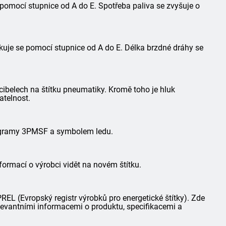
 pomocí stupnice od A do E. Spotřeba paliva se zvyšuje o
kuje se pomocí stupnice od A do E. Délka brzdné dráhy se
ibelech na štítku pneumatiky. Kromě toho je hluk
atelnost.
togramy 3PMSF a symbolem ledu.
formací o výrobci vidět na novém štítku.
L (Evropský registr výrobků pro energetické štítky). Zde
elevantními informacemi o produktu, specifikacemi a