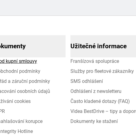
okumenty
Užitečné informace
od kupní smlouvy
Franšízová spolupráce
obchodní podmínky
Služby pro fleetové zákazníky
řád a záruční podmínky
SMS odhlášení
racování osobních údajů
Odhlášení z newsletteru
žívání cookies
Často kladené dotazy (FAQ)
PR
Videa BestDrive – tipy a dopor
 nahlašování korupce
Dokumenty ke stažení
ntegrity Hotline