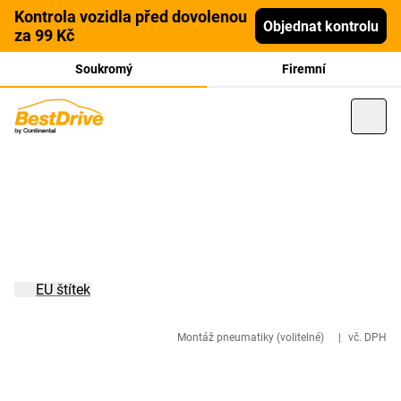
Kontrola vozidla před dovolenou
Objednat kontrolu
za 99 Kč
Soukromý
Firemní
EU štítek
Montáž pneumatiky (volitelné)
|
vč. DPH