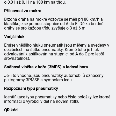
o 0,01 až 0,1 l na 100 km na třídu.
Přilnavost za mokra
Brzdná dráha na mokré vozovce se měří při 80 km/h a
klasifikuje se pomocí stupnice od A do E. Délka brzdné
dráhy se pro každou třídu zvyšuje o 3 až 6 m.
Vnější hluk
Emise vnějšího hluku pneumatik jsou měřeny a uvedeny v
decibelech na štítku pneumatiky. Kromě toho je hluk
odvalování klasifikován na stupnici od A do C pro lepší
srovnatelnost.
Sněhová vločka v hoře (3MPS) a ledová hora
Je-li to vhodné, jsou pneumatiky automobilů označeny
piktogramy 3PMSF a symbolem ledu.
Rozpoznání typu pneumatiky
Identifikace typu pneumatiky nebo číslo položky lze kromě
informací o výrobci vidět na novém štítku.
QR kód