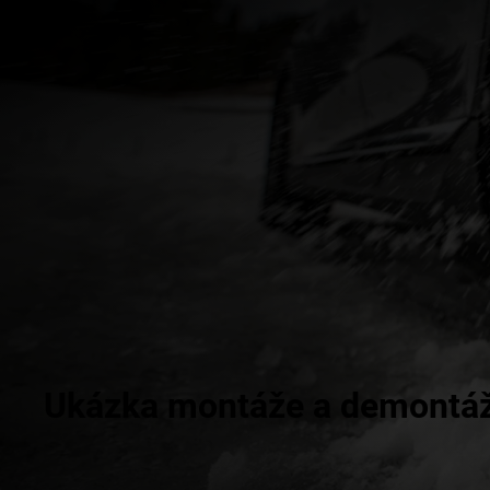
Ukázka montáže a demontá