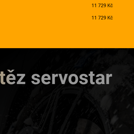
11 729 Kč
11 729 Kč
těz servostar