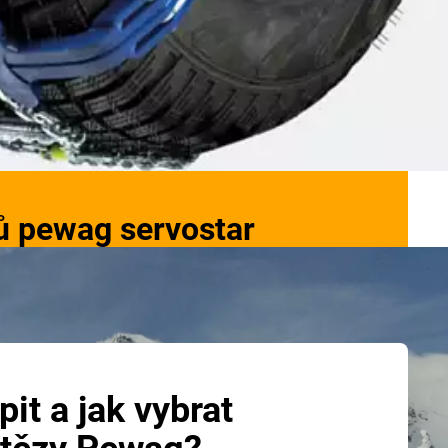
zů pewag servostar
it a jak vybrat