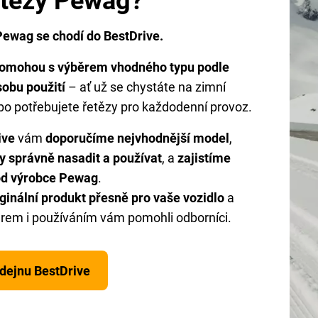
etězy Pewag?
Pewag se chodí do BestDrive.
omohou s výběrem vhodného typu podle
sobu použití
– ať už se chystáte na zimní
bo potřebujete řetězy pro každodenní provoz.
ive
vám
doporučíme nejvhodnější model
,
zy správně nasadit a používat
, a
zajistíme
 od výrobce Pewag
.
iginální produkt přesně pro vaše vozidlo
a
běrem i používáním vám pomohli odborníci.
odejnu BestDrive