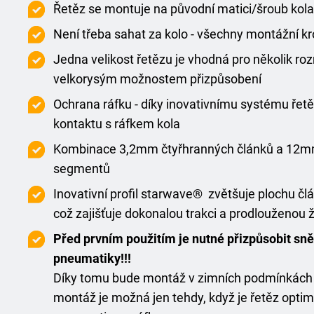
Řetěz se montuje na původní matici/šroub kola
Není třeba sahat za kolo - všechny montážní kr
Jedna velikost řetězu je vhodná pro několik r
velkorysým možnostem přizpůsobení
Ochrana ráfku - díky inovativnímu systému ře
kontaktu s ráfkem kola
Kombinace 3,2mm čtyřhranných článků a 12m
segmentů
Inovativní profil starwave® zvětšuje plochu člá
což zajišťuje dokonalou trakci a prodlouženou 
Před prvním použitím je nutné přizpůsobit sn
pneumatiky!!!
Díky tomu bude montáž v zimních podmínkách 
montáž je možná jen tehdy, když je řetěz opti