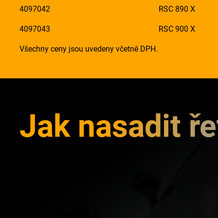
4097042
RSC 890 X
4097043
RSC 900 X
Všechny ceny jsou uvedeny včetně DPH.
Jak nasadit ře