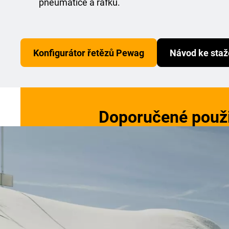
pneumatice a ráfku.
Konfigurátor řetězů Pewag
Návod ke staž
Doporučené použit