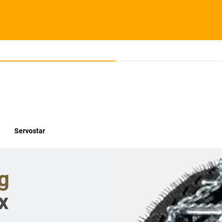
Servostar
g
x