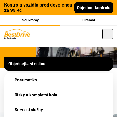
Kontrola vozidla před dovolenou
Objednat kontrolu
za 99 Kč
Soukromý
Firemní
Franšízový partner
Objednejte si online!
Trans Beroun s.r.o., Králův
Dvůr u Berouna, Plzeňská
Pneumatiky
378
Disky a kompletní kola
Tato pobočka je Partner sítě BestDrive - Vaše zboží v nákupním košíku má
formu POPTÁVKY - po jejím odeslání, budete naším Partnerem kontaktováni!
Servisní služby