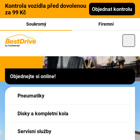
Kontrola vozidla před dovolenou
Objednat kontrolu
za 99 Kč
Soukromý
Firemní
Franšízový partner
Objednejte si online!
PP AUTOCENTRUM, s.r.o.,
Hranice I - město, Tř. 1.
Pneumatiky
máje 328
Disky a kompletní kola
Tato pobočka je Partner sítě BestDrive - Vaše zboží v nákupním košíku má
formu POPTÁVKY - po jejím odeslání, budete naším Partnerem kontaktováni!
Servisní služby