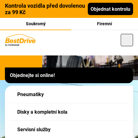
Kontrola vozidla před dovolenou
Objednat kontrolu
za 99 Kč
Soukromý
Firemní
Franšízový partner
Objednejte si online!
Pneuservis Jan Bartoš ,
Vranovice, Lipová 676
Pneumatiky
Tato pobočka je Partner sítě BestDrive - Vaše zboží v nákupním košíku má
Disky a kompletní kola
formu POPTÁVKY - po jejím odeslání, budete naším Partnerem kontaktováni!
Servisní služby