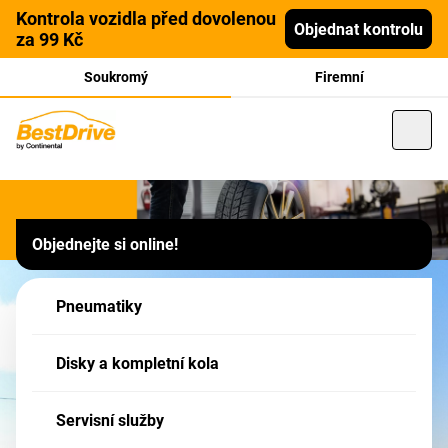
Kontrola vozidla před dovolenou
Objednat kontrolu
za 99 Kč
Soukromý
Firemní
Franšízový partner
Objednejte si online!
MOJEPNEU s.r.o., Opava,
Vrchní 30a
Pneumatiky
Tato pobočka je Partner sítě BestDrive - Vaše zboží v nákupním košíku má
Disky a kompletní kola
formu POPTÁVKY - po jejím odeslání, budete naším Partnerem kontaktováni!
Servisní služby