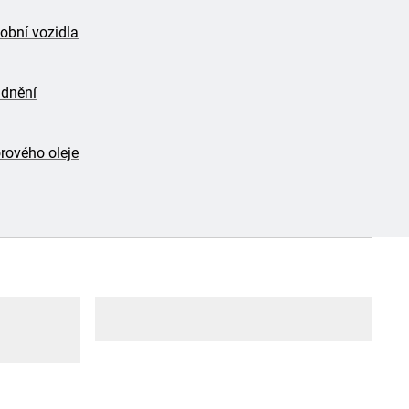
obní vozidla
adnění
ového oleje