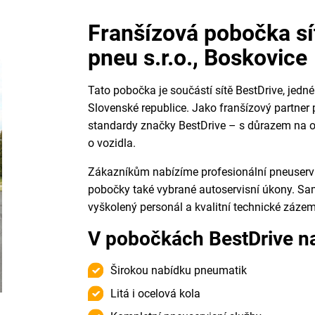
Franšízová pobočka sít
pneu s.r.o., Boskovice
Tato pobočka je součástí sítě BestDrive, jedné
Slovenské republice. Jako franšízový partner
standardy značky BestDrive – s důrazem na od
o vozidla.
Zákazníkům nabízíme profesionální pneuservis
pobočky také vybrané autoservisní úkony. Samo
vyškolený personál a kvalitní technické zázem
V pobočkách BestDrive na
Širokou nabídku pneumatik
Litá i ocelová kola