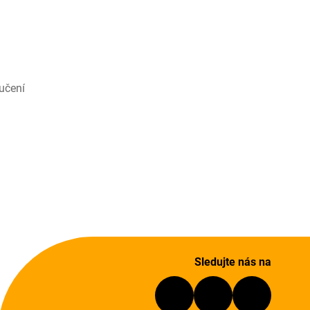
učení
Sledujte nás na