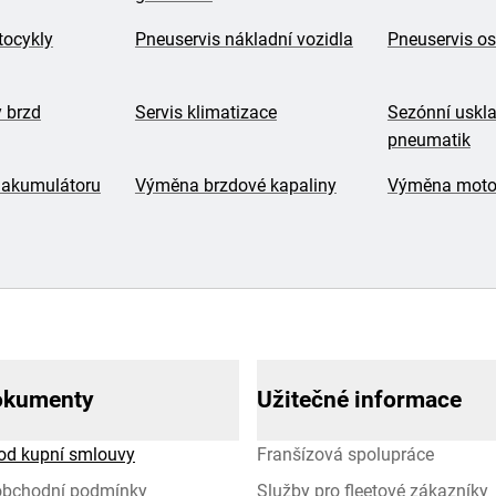
tocykly
Pneuservis nákladní vozidla
Pneuservis os
y brzd
Servis klimatizace
Sezónní uskl
pneumatik
 akumulátoru
Výměna brzdové kapaliny
Výměna motor
okumenty
Užitečné informace
od kupní smlouvy
Franšízová spolupráce
obchodní podmínky
Služby pro fleetové zákazníky