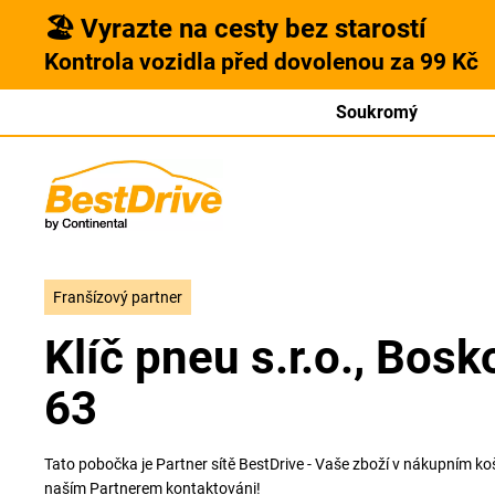
🏖️ Vyrazte na cesty bez starostí
Kontrola vozidla před dovolenou za 99 Kč
Soukromý
Franšízový partner
Klíč pneu s.r.o., Bos
63
Tato pobočka je Partner sítě BestDrive - Vaše zboží v nákupním k
naším Partnerem kontaktováni!