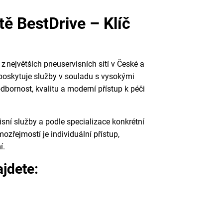
ě BestDrive – Klíč
 z největších pneuservisních sítí v České a
 poskytuje služby v souladu s vysokými
bornost, kvalitu a moderní přístup k péči
ní služby a podle specializace konkrétní
zřejmostí je individuální přístup,
í.
jdete: