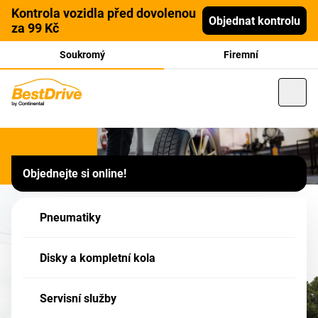
Kontrola vozidla před dovolenou
Objednat kontrolu
za 99 Kč
Soukromý
Firemní
Franšízový partner
Objednejte si online!
Josef Lejsek, Hořice v
Podkrkonoší, Husova 2287
Pneumatiky
Tato pobočka je Partner sítě BestDrive - Vaše zboží v nákupním košíku má
Disky a kompletní kola
formu POPTÁVKY - po jejím odeslání, budete naším Partnerem kontaktováni!
Servisní služby