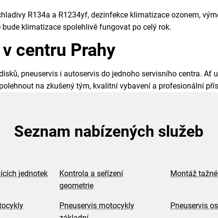
 chladivy R134a a R1234yf, dezinfekce klimatizace ozonem, výmě
 bude klimatizace spolehlivě fungovat po celý rok.
 v centru Prahy
sků, pneuservis i autoservis do jednoho servisního centra. Ať u
lehnout na zkušený tým, kvalitní vybavení a profesionální přístu
Seznam nabízených služeb
ících jednotek
Kontrola a seřízení
Montáž tažné
geometrie
tocykly
Pneuservis motocykly
Pneuservis os
základní