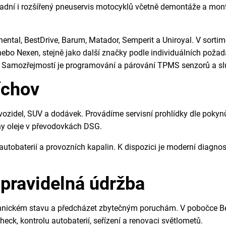
ladní i rozšířený pneuservis motocyklů včetně demontáže a mon
nental, BestDrive, Barum, Matador, Semperit a Uniroyal. V sorti
 nebo Nexen, stejně jako další značky podle individuálních poža
y. Samozřejmostí je programování a párování TPMS senzorů a sl
íchov
ozidel, SUV a dodávek. Provádíme servisní prohlídky dle pokyn
ny oleje v převodovkách DSG.
utobaterií a provozních kapalin. K dispozici je moderní diagnos
 pravidelná údržba
echnickém stavu a předcházet zbytečným poruchám. V pobočce B
eck, kontrolu autobaterií, seřízení a renovaci světlometů.