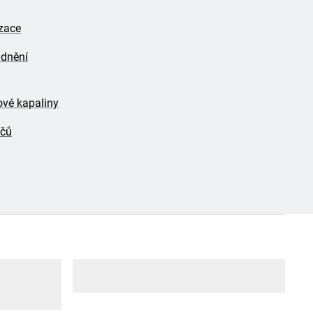
izace
adnění
vé kapaliny
ičů