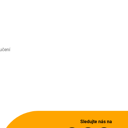
učení
Sledujte nás na