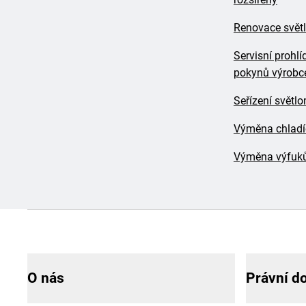
Renovace svět
Servisní prohlí
pokynů výrobce
Seřízení světl
Výměna chladíc
Výměna výfuk
O nás
Právní d