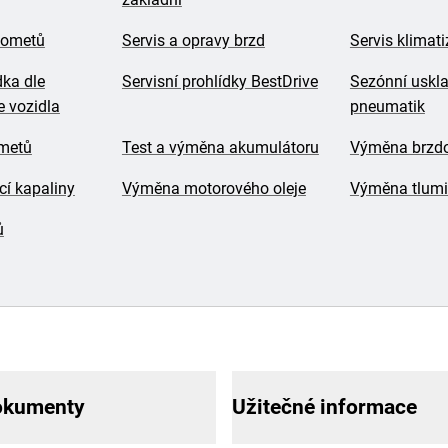
lometů
Servis a opravy brzd
Servis klimat
dka dle
Servisní prohlídky BestDrive
Sezónní uskl
 vozidla
pneumatik
ometů
Test a výměna akumulátoru
Výměna brzdo
í kapaliny
Výměna motorového oleje
Výměna tlum
ů
okumenty
Užitečné informace