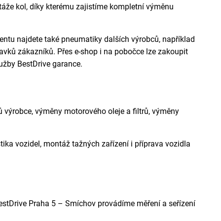
táže kol, díky kterému zajistíme kompletní výměnu
mentu najdete také pneumatiky dalších výrobců, například
davků zákazníků. Přes e-shop i na pobočce lze zakoupit
užby BestDrive garance.
ů výrobce, výměny motorového oleje a filtrů, výměny
tika vozidel, montáž tažných zařízení i příprava vozidla
estDrive Praha 5 – Smíchov provádíme měření a seřízení