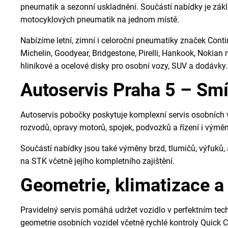
pneumatik a sezonní uskladnění. Součástí nabídky je zák
motocyklových pneumatik na jednom místě.
Nabízíme letní, zimní i celoroční pneumatiky značek Conti
Michelin, Goodyear, Bridgestone, Pirelli, Hankook, Nokian
hliníkové a ocelové disky pro osobní vozy, SUV a dodávk
Autoservis Praha 5 – Sm
Autoservis pobočky poskytuje komplexní servis osobních v
rozvodů, opravy motorů, spojek, podvozků a řízení i výmě
Součástí nabídky jsou také výměny brzd, tlumičů, výfuků, a
na STK včetně jejího kompletního zajištění.
Geometrie, klimatizace a
Pravidelný servis pomáhá udržet vozidlo v perfektním t
geometrie osobních vozidel včetně rychlé kontroly Quick Ch