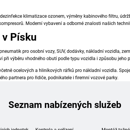
 dezinfekce klimatizace ozonem, výměny kabinového filtru, údržb
kompresorů. Moderní vybavení a odborné znalosti našich techniků
 v Písku
 pneumatik pro osobní vozy, SUV, dodávky, nákladní vozidla, ze
 při výběru vhodného obutí podle typu vozidla i způsobu jeho p
, včetně ocelových a hliníkových ráfků pro nákladní vozidla. Spo
o partnera pro řidiče, podnikatele i firemní vozové parky.
Seznam nabízených služeb
ících jednotek
Kontrola a seřízení
Montáž tažné