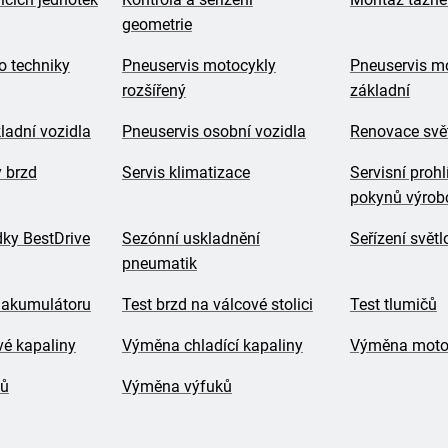
geometrie
o techniky
Pneuservis motocykly
Pneuservis m
rozšířený
základní
ladní vozidla
Pneuservis osobní vozidla
Renovace svě
y brzd
Servis klimatizace
Servisní prohl
pokynů výrob
dky BestDrive
Sezónní uskladnění
Seřízení svět
pneumatik
 akumulátoru
Test brzd na válcové stolici
Test tlumičů
é kapaliny
Výměna chladící kapaliny
Výměna motor
čů
Výměna výfuků