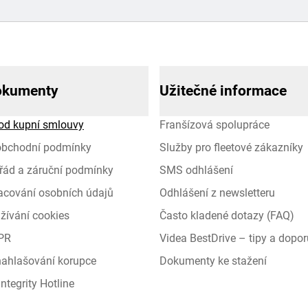
okumenty
Užitečné informace
od kupní smlouvy
Franšízová spolupráce
obchodní podmínky
Služby pro fleetové zákazníky
řád a záruční podmínky
SMS odhlášení
racování osobních údajů
Odhlášení z newsletteru
žívání cookies
Často kladené dotazy (FAQ)
PR
Videa BestDrive – tipy a dopor
 nahlašování korupce
Dokumenty ke stažení
ntegrity Hotline