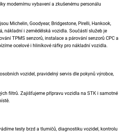
y. Díky modernímu vybavení a zkušenému personálu
sou Michelin, Goodyear, Bridgestone, Pirelli, Hankook,
 nákladní i zemědělská vozidla. Součástí služeb je
rování TPMS senzorů, instalace a párování senzorů CPC a
íme ocelové i hliníkové ráfky pro nákladní vozidla.
osobních vozidel, pravidelný servis dle pokynů výrobce,
ých filtrů. Zajišťujeme přípravu vozidla na STK i samotné
ístě.
díme testy brzd a tlumičů, diagnostiku vozidel, kontrolu