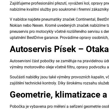
Zajišťujeme profesionální přezutí, vyvážení kol, opravy 
nabízíme kvalitní služby pro soukromé i firemní zákazníky
V nabídce najdete pneumatiky značek Continental, BestDriv
Nokian nebo Nexen. Kromě uvedených značek nabízíme také
pneuservis pro motocykly včetně rozšířeného servisu s d
uplatnění BestDrive garance. Provádíme opravy osobních, 
Autoservis Písek – Otak
Autoservisní část pobočky se zaměřuje na pravidelnou údrž
výměny motorového oleje včetně filtru, opravy podvozku a ř
Součástí nabídky jsou také výměny provozních kapalin, vče
zajištění technické kontroly. Díky širokému rozsahu služ
Geometrie, klimatizace a 
Pobočka je vybavena pro měření a seřízení geometrie osobn