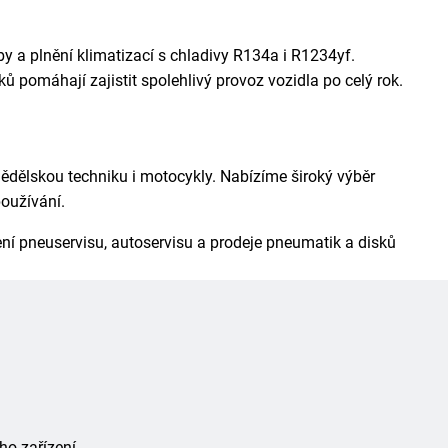
y a plnění klimatizací s chladivy R134a i R1234yf.
 pomáhají zajistit spolehlivý provoz vozidla po celý rok.
mědělskou techniku i motocykly. Nabízíme široký výběr
oužívání.
jení pneuservisu, autoservisu a prodeje pneumatik a disků
ho zařízení