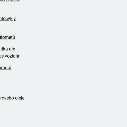
otocykly
tlometů
ídka dle
ce vozidla
lometů
ového oleje