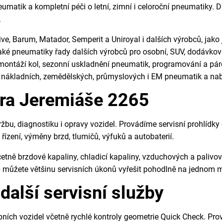
pneumatik a kompletní péči o letní, zimní i celoroční pneumatik
.
e, Barum, Matador, Semperit a Uniroyal i dalších výrobců, jako j
 pneumatiky řady dalších výrobců pro osobní, SUV, dodávková,
emontáží kol, sezonní uskladnění pneumatik, programování a pá
nákladních, zemědělských, průmyslových i EM pneumatik a nabíz
ara Jeremiáše 2265
bu, diagnostiku i opravy vozidel. Provádíme servisní prohlídky 
ízení, výměny brzd, tlumičů, výfuků a autobaterií.
tně brzdové kapaliny, chladicí kapaliny, vzduchových a palivov
eb můžete většinu servisních úkonů vyřešit pohodlně na jednom m
další servisní služby
ích vozidel včetně rychlé kontroly geometrie Quick Check. Prová