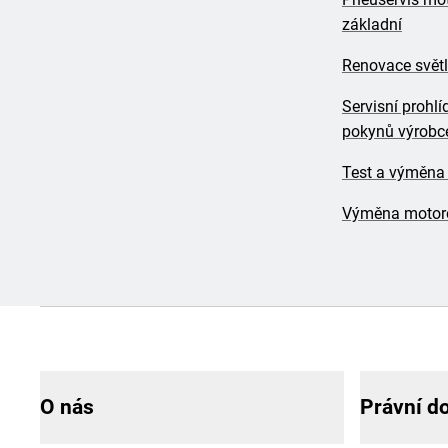
základní
Renovace svět
Servisní prohlí
pokynů výrobce
Test a výměna
Výměna motoro
O nás
Právní d