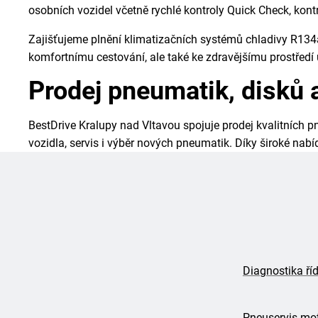
osobních vozidel včetně rychlé kontroly Quick Check, kontr
Zajišťujeme plnění klimatizačních systémů chladivy R134a
komfortnímu cestování, ale také ke zdravějšímu prostředí u
Prodej pneumatik, disků 
BestDrive Kralupy nad Vltavou spojuje prodej kvalitních 
vozidla, servis i výběr nových pneumatik. Díky široké nab
Diagnostika říd
Pneuservis mo