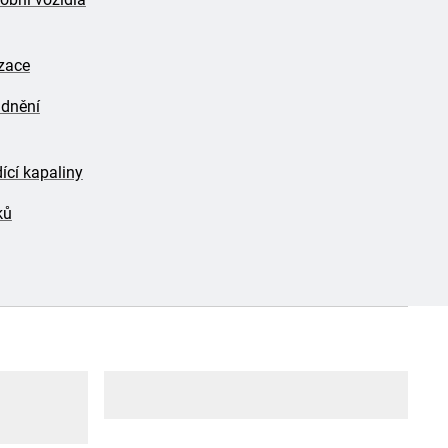
izace
adnění
cí kapaliny
ků