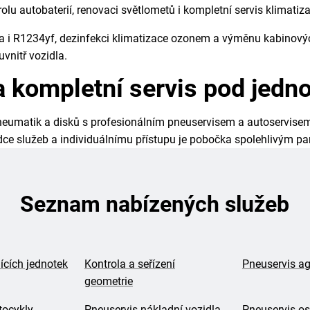
olu autobaterií, renovaci světlometů i kompletní servis klimatiza
 i R1234yf, dezinfekci klimatizace ozonem a výměnu kabinových 
vnitř vozidla.
a kompletní servis pod jedn
pneumatik a disků s profesionálním pneuservisem a autoservise
ídce služeb a individuálnímu přístupu je pobočka spolehlivým pa
Seznam nabízených služeb
ících jednotek
Kontrola a seřízení
Pneuservis ag
geometrie
tocykly
Pneuservis nákladní vozidla
Pneuservis os