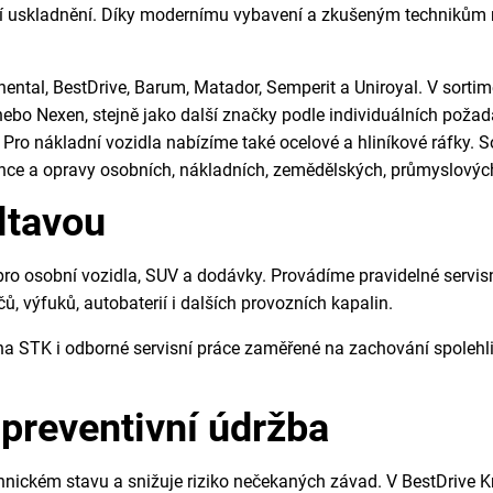
ní uskladnění. Díky modernímu vybavení a zkušeným technikům nab
nental, BestDrive, Barum, Matador, Semperit a Uniroyal. V sorti
 nebo Nexen, stejně jako další značky podle individuálních poža
 Pro nákladní vozidla nabízíme také ocelové a hliníkové ráfky. 
ance a opravy osobních, nákladních, zemědělských, průmyslovýc
ltavou
 pro osobní vozidla, SUV a dodávky. Provádíme pravidelné servi
čů, výfuků, autobaterií i dalších provozních kapalin.
a na STK i odborné servisní práce zaměřené na zachování spole
 preventivní údržba
hnickém stavu a snižuje riziko nečekaných závad. V BestDrive K