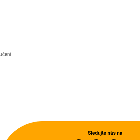
učení
Sledujte nás na