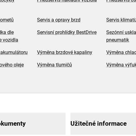
lometů
Servis a opravy brzd
Servis klimat
dka dle
Servisní prohlídky BestDrive
Sezónní uskl
 vozidla
pneumatik
 akumulátoru
Výměna brzdové kapaliny
Výměna chladí
vého oleje
Výměna tlumičů
Výměna výfu
okumenty
Užitečné informace