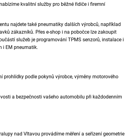
ízíme kvalitní služby pro běžné řidiče i firemní
mentu najdete také pneumatiky dalších výrobců, například
davků zákazníků. Přes e-shop i na pobočce lze zakoupit
Součástí služeb je programování TPMS senzorů, instalace i
h i EM pneumatik.
sní prohlídky podle pokynů výrobce, výměny motorového
hlivosti a bezpečnosti vašeho automobilu při každodenním
ralupy nad Vltavou provádíme měření a seřízení geometrie